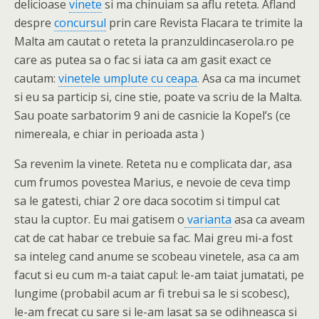
delicioase
vinete
si ma chinuiam sa aflu reteta. Afland
despre
concursul
prin care Revista Flacara te trimite la
Malta am cautat o reteta la pranzuldincaserola.ro pe
care as putea sa o fac si iata ca am gasit exact ce
cautam:
vinetele umplute cu ceapa
. Asa ca ma incumet
si eu sa particip si, cine stie, poate va scriu de la Malta.
Sau poate sarbatorim 9 ani de casnicie la Kopel’s (ce
nimereala, e chiar in perioada asta )
Sa revenim la vinete. Reteta nu e complicata dar, asa
cum frumos povestea Marius, e nevoie de ceva timp
sa le gatesti, chiar 2 ore daca socotim si timpul cat
stau la cuptor. Eu mai gatisem o
varianta
asa ca aveam
cat de cat habar ce trebuie sa fac. Mai greu mi-a fost
sa inteleg cand anume se scobeau vinetele, asa ca am
facut si eu cum m-a taiat capul: le-am taiat jumatati, pe
lungime (probabil acum ar fi trebui sa le si scobesc),
le-am frecat cu sare si le-am lasat sa se odihneasca si