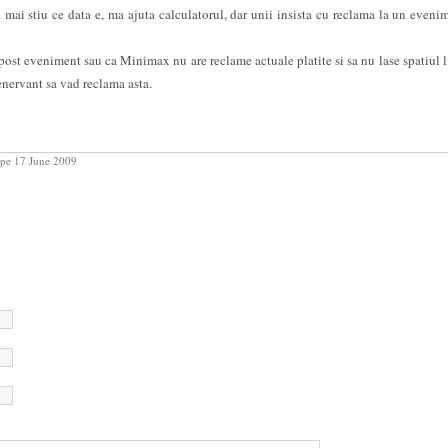
ca mai stiu ce data e, ma ajuta calculatorul, dar unii insista cu reclama la un eveni
 post eveniment sau ca Minimax nu are reclame actuale platite si sa nu lase spatiul l
enervant sa vad reclama asta.
pe 17 June 2009