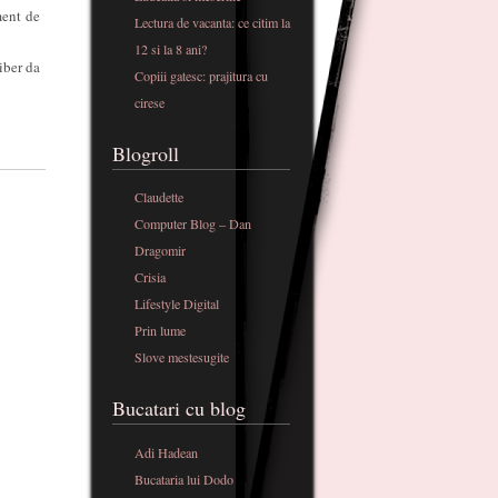
ment de
Lectura de vacanta: ce citim la
12 si la 8 ani?
iber da
Copiii gatesc: prajitura cu
cirese
Blogroll
Claudette
Computer Blog – Dan
Dragomir
Crisia
Lifestyle Digital
Prin lume
Slove mestesugite
Bucatari cu blog
Adi Hadean
Bucataria lui Dodo