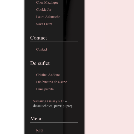
Chez Mazilique
Cookie Jar
Laura Adamache
Sava Laura
Contact
Contact
De suflet
Cristina Andone
Din bucuria de a scrie
Luna patrata
Samsung Galaxy S11
–
detalii tehnice, păreri și preț.
Meta:
RSS