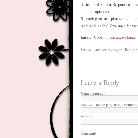
de tot sirul zilelor. Se pare ca in
acum 2 saptamani.
Sa inteleg ca unii platesc reclama
reclamele vechi? Oricum, e foarte 
taguri
:
Copii
,
minimax
,
reclama
Scris de liladoarea in categoria
Reclame
Leave a Reply
Name (required)
Mail (will not be published) (required)
Website
Comments