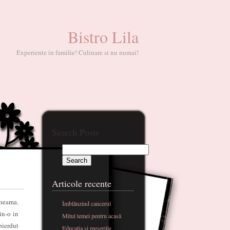
Bistro Lila
Experiente in familie! Culinare si nu numai!
Search Posts
Articole recente
cheama.
Îmblânzind cancerul
in-o in
Mitul temei pentru acasă
pierdut
Educatia si meseriile