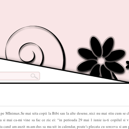
 pe MInimax.Se mai uita copii la Bibi sau la alte desene, nici nu mai stiu cum se 
a si mai ca-mi vine sa fac ce zic ei: “in perioada 29 mai 1 iunie ia-ti copilul si v
ta cand am auzit m-am dus sa ma uit in calendar, poate’s plecata cu sorcova si am 