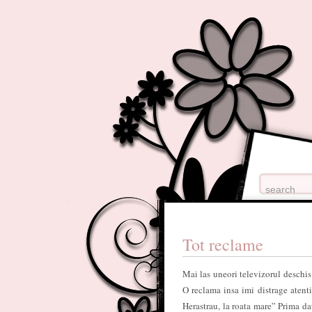
Tot reclame
Mai las uneori televizorul deschis
O reclama insa imi distrage atenti
Herastrau, la roata mare” Prima da