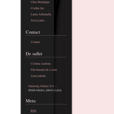
Chez Mazilique
Cookie Jar
Laura Adamache
Sava Laura
Contact
Contact
De suflet
Cristina Andone
Din bucuria de a scrie
Luna patrata
Samsung Galaxy S11
–
detalii tehnice, păreri și preț.
Meta:
RSS