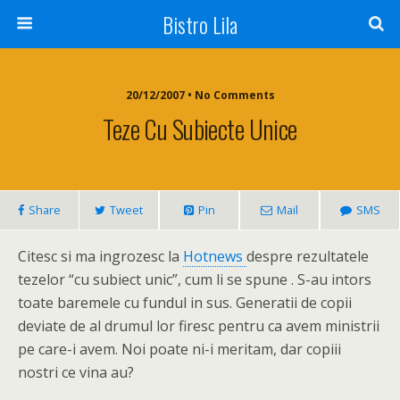
Bistro Lila
20/12/2007 • No Comments
Teze Cu Subiecte Unice
Share
Tweet
Pin
Mail
SMS
Citesc si ma ingrozesc la
Hotnews
despre rezultatele
tezelor “cu subiect unic”, cum li se spune . S-au intors
toate baremele cu fundul in sus. Generatii de copii
deviate de al drumul lor firesc pentru ca avem ministrii
pe care-i avem. Noi poate ni-i meritam, dar copiii
nostri ce vina au?