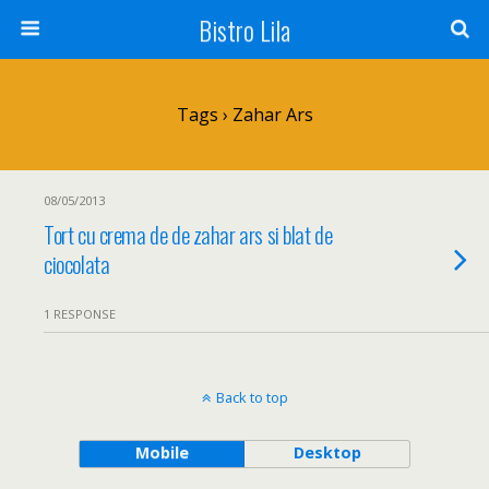
Bistro Lila
Tags › Zahar Ars
08/05/2013
Tort cu crema de de zahar ars si blat de
ciocolata
1 RESPONSE
Back to top
Mobile
Desktop