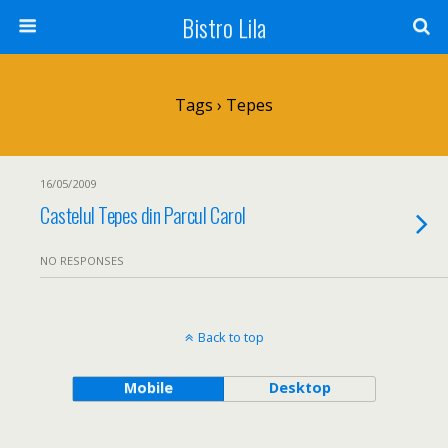
Bistro Lila
Tags › Tepes
16/05/2009
Castelul Tepes din Parcul Carol
NO RESPONSES
Back to top
Mobile
Desktop