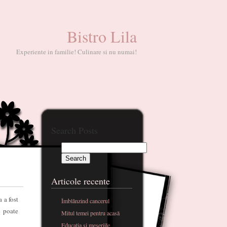
Bistro Lila
Experiente in familie! Culinare si nu numai!
Search Posts
Articole recente
 a fost
Îmblânzind cancerul
e poate
Mitul temei pentru acasă
Educatia si meseriile