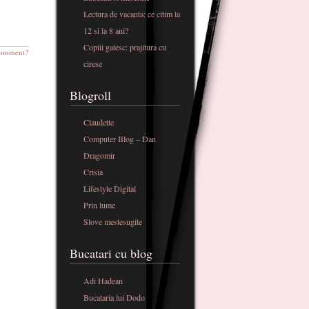
Lectura de vacanta: ce citim la
12 si la 8 ani?
Copiii gatesc: prajitura cu
omment?
cirese
Blogroll
Claudette
Computer Blog – Dan
Dragomir
Crisia
Lifestyle Digital
Prin lume
Slove mestesugite
Bucatari cu blog
Adi Hadean
Bucataria lui Dodo