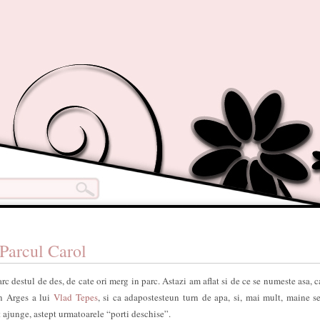
 Parcul Carol
c destul de des, de cate ori merg in parc. Astazi am aflat si de ce se numeste asa, ca
in Arges a lui
Vlad Tepes
, si ca adapostesteun turn de apa, si, mai mult, maine s
t ajunge, astept urmatoarele “porti deschise”.