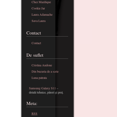
Chez Mazilique
Cookie Jar
Laura Adamache
Sava Laura
Contact
Contact
De suflet
Cristina Andone
Din bucuria de a scrie
Luna patrata
Samsung Galaxy S11
–
detalii tehnice, păreri și preț.
Meta:
RSS