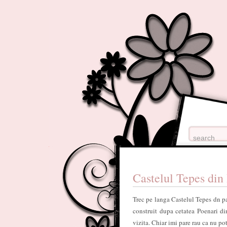
Castelul Tepes din
Trec pe langa Castelul Tepes dn par
construit dupa cetatea Poenari d
vizita. Chiar imi pare rau ca nu po