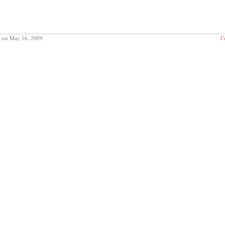
m
on May 16, 2009
C