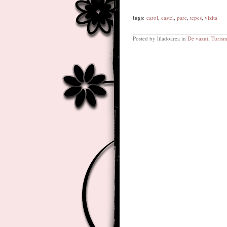
tags
:
carol
,
castel
,
parc
,
tepes
,
vizita
Posted by liladoarea in
De vazut
,
Turis