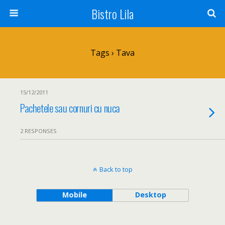
Bistro Lila
Tags › Tava
15/12/2011
Pachetele sau cornuri cu nuca
2 RESPONSES
Back to top
Mobile
Desktop