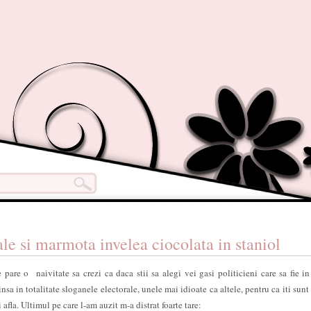
le si marmota invelea ciocolata in staniol
pare o naivitate sa crezi ca daca stii sa alegi vei gasi politicieni care sa fie in
nsa in totalitate sloganele electorale, unele mai idioate ca altele, pentru ca iti sunt
afla. Ultimul pe care l-am auzit m-a distrat foarte tare: