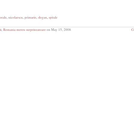
orale
,
nicolaescu
,
primarie
,
slogan
,
spitale
ii
,
Romania mereu surprinzatoare
on May 15, 2008
C