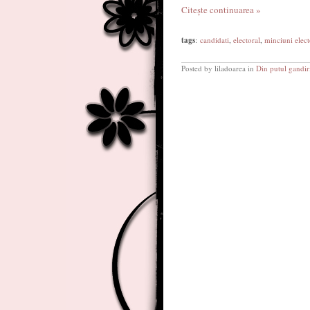
Citește continuarea »
tags
:
candidati
,
electoral
,
minciuni elect
Posted by liladoarea in
Din putul gandir