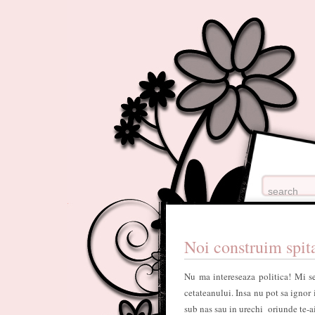
Noi construim spita
Nu ma intereseaza politica! Mi se 
cetateanului. Insa nu pot sa ignor i
sub nas sau in urechi oriunde te-ai 