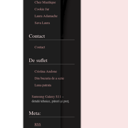
Chez Mazilique
Cookie Jar
Laura Adamache
Sava Laura
Contact
Contact
De suflet
Cristina Andone
Din bucuria de a scrie
Luna patrata
Samsung Galaxy S11
–
detalii tehnice, păreri și preț.
Meta:
RSS