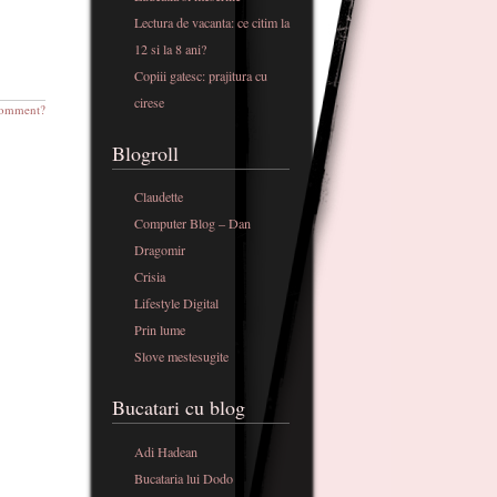
Lectura de vacanta: ce citim la
12 si la 8 ani?
Copiii gatesc: prajitura cu
cirese
omment?
Blogroll
Claudette
Computer Blog – Dan
Dragomir
Crisia
Lifestyle Digital
Prin lume
Slove mestesugite
Bucatari cu blog
Adi Hadean
Bucataria lui Dodo