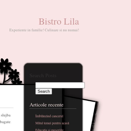
Bistro Lila
Experiente in familie! Culinare si nu numai!
Search Posts
Articole recente
 slujba
Îmblânzind cancerul
 bagate
Mitul temei pentru acasă
Educatia si meseriile