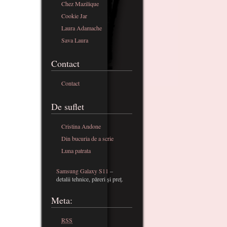
Chez Mazilique
Cookie Jar
Laura Adamache
Sava Laura
Contact
Contact
De suflet
Cristina Andone
Din bucuria de a scrie
Luna patrata
Samsung Galaxy S11
–
detalii tehnice, păreri și preț.
Meta:
RSS