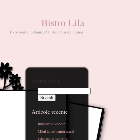
Bistro Lila
Experiente in familie! Culinare si nu numai!
Search Posts
Articole recente
Îmblânzind cancerul
Mitul temei pentru acasă
Educatia si meseriile