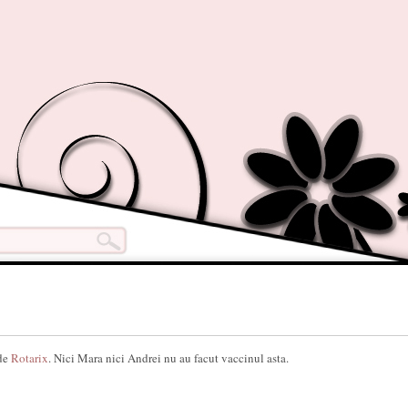
 de
Rotarix
. Nici Mara nici Andrei nu au facut vaccinul asta.