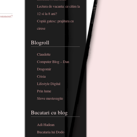
Lectura de vacanta: ce citim la
12 si la 8 ani?
omment?
Copiii gatesc: prajitura cu
cirese
Blogroll
Claudette
Computer Blog – Dan
Dragomir
Crisia
Lifestyle Digital
Prin lume
Slove mestesugite
Bucatari cu blog
Adi Hadean
Bucataria lui Dodo