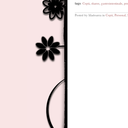
tags
:
Copii
,
diaree
,
gastrointestinale
,
pre
Posted by liladoarea in
Copii
,
Personal
,