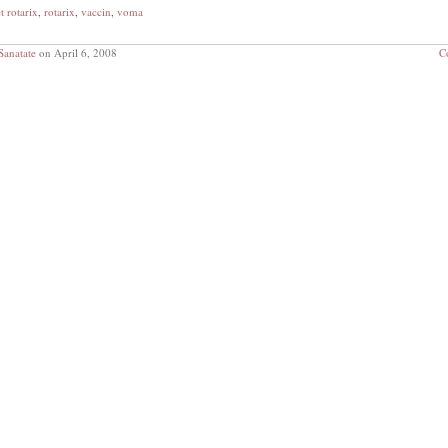
t rotarix
,
rotarix
,
vaccin
,
voma
Sanatate
on April 6, 2008
C