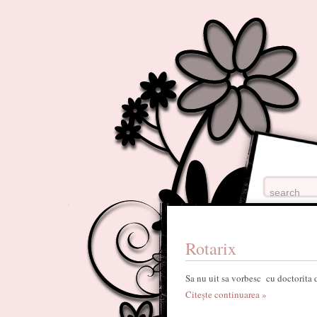
Rotarix
Sa nu uit sa vorbesc cu doctorita
Citește continuarea »