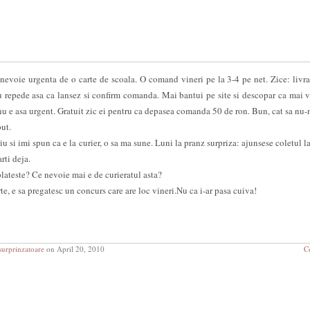
nevoie urgenta de o carte de scoala. O comand vineri pe la 3-4 pe net. Zice: livra
u repede asa ca lansez si confirm comanda. Mai bantui pe site si descopar ca mai v
a nu e asa urgent. Gratuit zic ei pentru ca depasea comanda 50 de ron. Bun, cat sa nu-
ut.
u si imi spun ca e la curier, o sa ma sune. Luni la pranz surpriza: ajunsese coletul la
rti deja.
plateste? Ce nevoie mai e de curieratul asta?
, e sa pregatesc un concurs care are loc vineri.Nu ca i-ar pasa cuiva!
urprinzatoare
on April 20, 2010
C