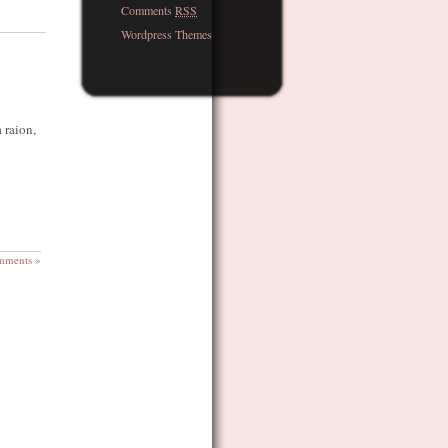
Comments
RSS
Wordpress Themes
a raion,
mments »