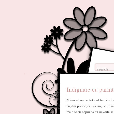
Indignare cu parint
M-am saturat sa tot aud fumatori re
eu, din pacate, cativa ani, acum i
ma duc cu copiii sa fiu nevoita sa 