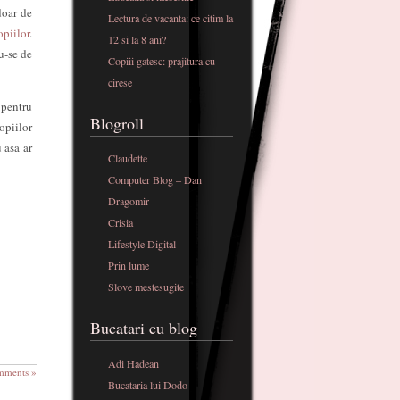
doar de
Lectura de vacanta: ce citim la
piilor
.
12 si la 8 ani?
u-se de
Copiii gatesc: prajitura cu
cirese
 pentru
Blogroll
opiilor
 asa ar
Claudette
Computer Blog – Dan
Dragomir
Crisia
Lifestyle Digital
Prin lume
Slove mestesugite
Bucatari cu blog
Adi Hadean
mments »
Bucataria lui Dodo