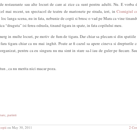
de restaurante sau alte locuri de care ai zice ca sunt pentru adulti. Nu. E vorba 
 cel mai recent, un spectacol de teatru de marionete pe strada, ieri, in
Cismigiul co
 loc langa scena, nu in fata, nebunie de copii si brusc o vad pe Mara ca vine tinand
a “draguta” isi ferea odrasla, tinand tigara in spate, in fata copilului meu.
rg in multe locuri, pe motiv de fum de tigara. Dar chiar sa plecam si din spatiile
 fara tigara chiar ca nu mai inghit. Poate ar fi cazul sa apere cineva si drepturile c
organizat, pentru ca eu singura nu ma simt in stare sa-l iau de guler pe fiecare. Sau
utun , ca nu merita nici macar poza.
parc
,
parinti
copii
on May 30, 2011
2 Co