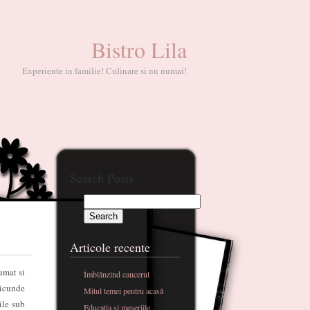
Bistro Lila
Experiente in familie! Culinare si nu numai!
Search Posts
Articole recente
umat si
Îmblânzind cancerul
ricunde
Mitul temei pentru acasă
ile sub
Educatia si meseriile