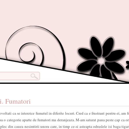
i. Fumatori
voltati ca se interzice fumatul in diferite locuri. Cred ca e frustrant pentru ei, am f
nsa o categorie aparte de fumatori ma deranjeaza. M-am saturat pana peste cap ca o
plec din cauza nesimtirii unora care, in timp ce-si asteapta odraslele isi baga tigar