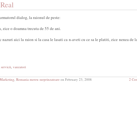
 Real
 urmatorul dialog, la raionul de peste:
n, zice o doamna trecuta de 55 de ani.
c nazuri aici la raion si la casa le lasati ca n-aveti cu ce sa le platiti, zice nenea de l
,
servicii
,
vanzatori
Marketing
,
Romania mereu surprinzatoare
on February 23, 2008
2 Co