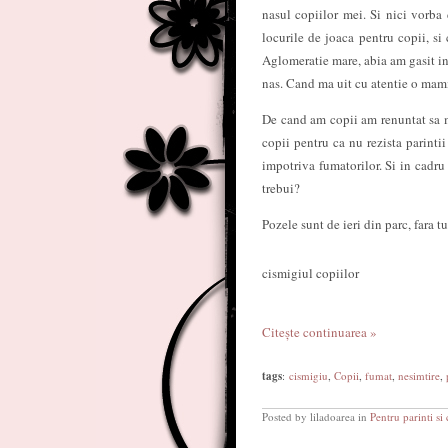
nasul copiilor mei. Si nici vorba 
locurile de joaca pentru copii, si
Aglomeratie mare, abia am gasit in
nas. Cand ma uit cu atentie o mamic
De cand am copii am renuntat sa me
copii pentru ca nu rezista parintii
impotriva fumatorilor. Si in cadru 
trebui?
Pozele sunt de ieri din parc, fara t
cismigiul copiilor
Citește continuarea »
tags
:
cismigiu
,
Copii
,
fumat
,
nesimtire
,
Posted by liladoarea in
Pentru parinti si 