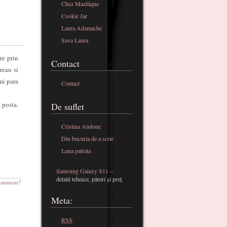
Chez Mazilique
Cookie Jar
Laura Adamache
Sava Laura
re prin
Contact
reau si
mi para
Contact
 posta.
De suflet
Cristina Andone
Din bucuria de a scrie
Luna patrata
Samsung Galaxy S11
–
detalii tehnice, păreri și preț.
omment?
Meta:
RSS