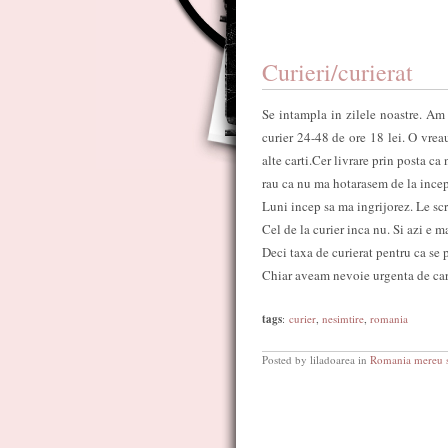
Curieri/curierat
Se intampla in zilele noastre. Am 
curier 24-48 de ore 18 lei. O vrea
alte carti.Cer livrare prin posta c
rau ca nu ma hotarasem de la incep
Luni incep sa ma ingrijorez. Le scri
Cel de la curier inca nu. Si azi e ma
Deci taxa de curierat pentru ca se 
Chiar aveam nevoie urgenta de carte
tags
:
curier
,
nesimtire
,
romania
Posted by liladoarea in
Romania mereu s