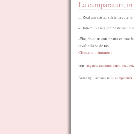
La cumparaturi, in
In Real am asistat zilele trecute la
– Dati-mi, va rog, un peste mai bu
-Ehe, de-ai sti cati destia ca tine fa
tavalindu-se de ras.
Citește continuarea »
tags
:
angajati
,
nesimtire
,
raion
,
real
,
sef
Posted by liladoarea in
La cumparaturi
,