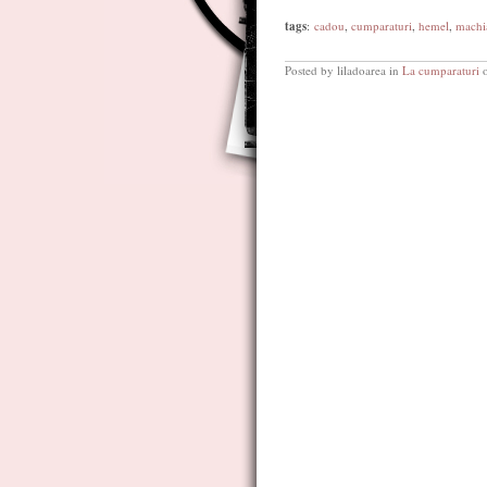
tags
:
cadou
,
cumparaturi
,
hemel
,
machi
Posted by liladoarea in
La cumparaturi
o