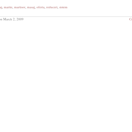
aj
,
martie
,
martisor
,
masaj
,
oferta
,
reduceri
,
sistem
n March 2, 2009
C