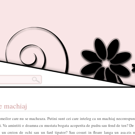
e machiaj
emeilor care nu se macheaza. Putini sunt cei care inteleg ca un machiaj necorespun
ui. Va amintiti o doamna cu mustata bogata acoperita de pudra sau fond de ten? De
un creion de ochi sau un fard tipator? Sau cosuri in floare langa un asa-zis 