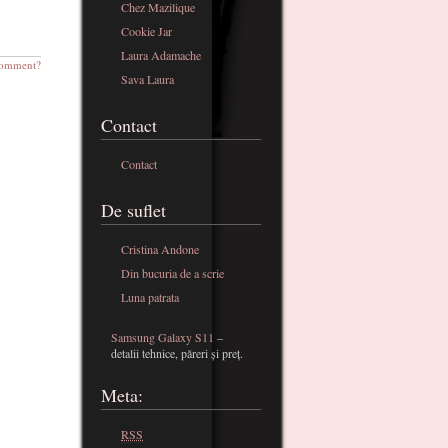
Chez Mazilique
Cookie Jar
Laura Adamache
omment?
Sava Laura
Contact
Contact
De suflet
Cristina Andone
Din bucuria de a scrie
Luna patrata
Samsung Galaxy S11
–
detalii tehnice, păreri și preț.
Meta:
RSS