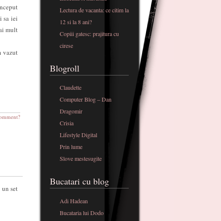
inceput
Lectura de vacanta: ce citim la
 sa iei
12 si la 8 ani?
ai mult
Copiii gatesc: prajitura cu
cirese
m vazut
Blogroll
Claudette
Computer Blog – Dan
Dragomir
omment?
Crisia
Lifestyle Digital
Prin lume
Slove mestesugite
Bucatari cu blog
 un set
Adi Hadean
Bucataria lui Dodo