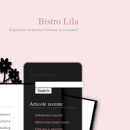
Bistro Lila
Experiente in familie! Culinare si nu numai!
Search Posts
Articole recente
zator e
Îmblânzind cancerul
 cineva
Mitul temei pentru acasă
machiaj
Educatia si meseriile