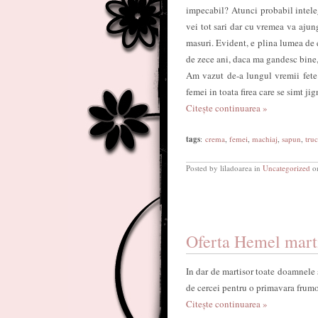
impecabil? Atunci probabil inteleg
vei tot sari dar cu vremea va ajung
masuri. Evident, e plina lumea de 
de zece ani, daca ma gandesc bine,
Am vazut de-a lungul vremii fete 
femei in toata firea care se simt ji
Citește continuarea »
tags
:
crema
,
femei
,
machiaj
,
sapun
,
truc
Posted by liladoarea in
Uncategorized
on
Oferta Hemel mart
In dar de martisor toate doamnele
de cercei pentru o primavara frum
Citește continuarea »