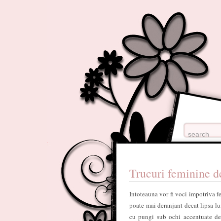
Trucuri feminine d
Intoteauna vor fi voci impotriva f
poate mai deranjant decat lipsa l
cu pungi sub ochi accentuate de 