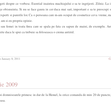
eti despre ce vorbesc. Esential inaintea machiajului e sa te ingrijesti. Zilnic. La 
e obisnuinta. Si nu se face gaura in cer daca mai sari, important e sa te preocupi si
experti si parerile lor. Ca o persoana care m-am ocupat de cosmetice ceva vreme, m
 am si eu propria opinie.
sau femei in toata firea care se spala pe fata cu sapun de maini, de exemplu. A
gnite daca le spui ca trebuie sa foloseasca o crema antirid.
 January 8, 2011
C
ie 2009
 si domnisoarele primesc in dar de la Hemel, la orice comanda de min 20 de puncte,
oasa.