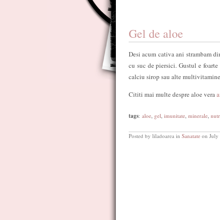
Gel de aloe
Desi acum cativa ani strambam di
cu suc de piersici. Gustul e foart
calciu sirop sau alte multivitamin
Cititi mai multe despre aloe vera
a
tags
:
aloe
,
gel
,
imunitate
,
minerale
,
nutr
Posted by liladoarea in
Sanatate
on July