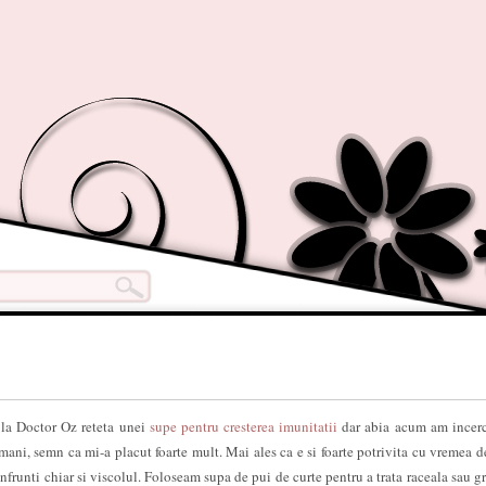
la Doctor Oz reteta unei
supe pentru cresterea imunitatii
dar abia acum am incerc
mani, semn ca mi-a placut foarte mult. Mai ales ca e si foarte potrivita cu vremea de
a infrunti chiar si viscolul. Foloseam supa de pui de curte pentru a trata raceala sau g