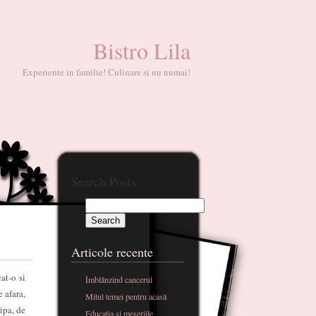
Bistro Lila
Experiente in familie! Culinare si nu numai!
Search Posts
Articole recente
at-o si
Îmblânzind cancerul
 afara,
Mitul temei pentru acasă
ripa, de
Educatia si meseriile