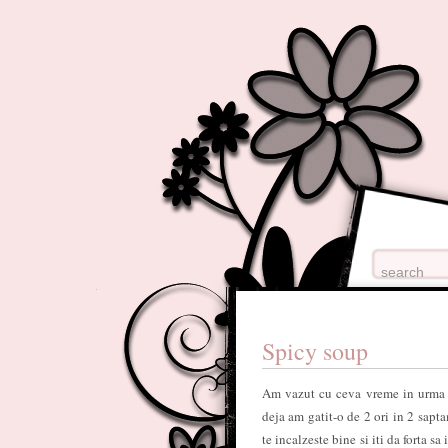
Spicy soup
Am vazut cu ceva vreme in urma 
deja am gatit-o de 2 ori in 2 sapta
te incalzeste bine si iti da forta s