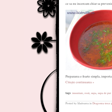
ce sa nu incercam chiar sa preven
Prepararea e foarte simpla, importan
Citește continuarea »
tags
:
imunitate
,
rosii
,
supa
,
supa de pui
Posted by liladoarea in
Dragostea trece 