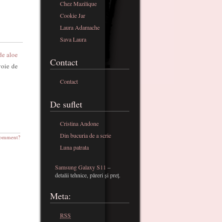
Chez Mazilique
Cookie Jar
Laura Adamache
Sava Laura
de aloe
Contact
voie de
Contact
De suflet
Cristina Andone
Din bucuria de a scrie
omment?
Luna patrata
Samsung Galaxy S11
–
detalii tehnice, păreri și preț.
Meta:
RSS