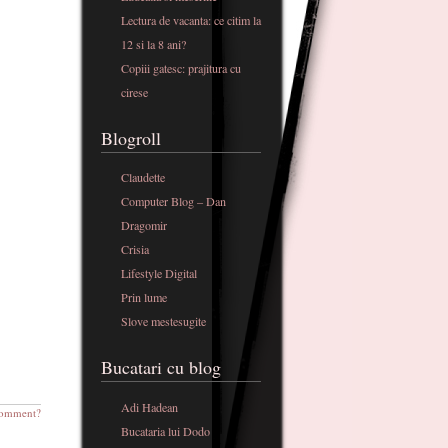
Lectura de vacanta: ce citim la
12 si la 8 ani?
Copiii gatesc: prajitura cu
cirese
Blogroll
Claudette
Computer Blog – Dan
Dragomir
Crisia
Lifestyle Digital
Prin lume
Slove mestesugite
Bucatari cu blog
Adi Hadean
omment?
Bucataria lui Dodo