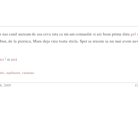
n nas cand auzeam de asa ceva iata ca mi-am comandat si azi beau prima data
gel 
e bun, de la piersica, Mara deja vrea toata sticla. Sper sa reusim sa nu mai avem ne
e
ici !
si
aic
i
itiv
,
supliment
,
vitamine
 8, 2009
C