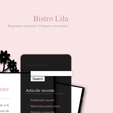
Bistro Lila
Experiente in familie! Culinare si nu numai!
Search Posts
mare
Articole recente
Îmblânzind cancerul
m si le
Mitul temei pentru acasă
ctii de
Educatia si meseriile