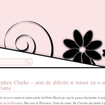
phen Clarke – atat de diferiti si totusi cu o 
ranta
it cu ceva vreme in urma cartile lui Peter Mayle pe care le gasesc fascinante si acu
n an in Provence
, Din nou in Provence, Viata de caine. De Craciun am primit Le