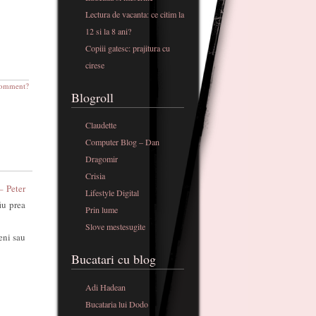
Lectura de vacanta: ce citim la
12 si la 8 ani?
Copiii gatesc: prajitura cu
cirese
omment?
Blogroll
Claudette
Computer Blog – Dan
Dragomir
Crisia
– Peter
Lifestyle Digital
iu prea
Prin lume
Slove mestesugite
eni sau
Bucatari cu blog
Adi Hadean
Bucataria lui Dodo