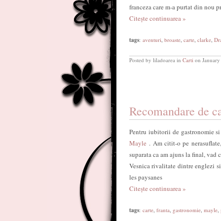
franceza care m-a purtat din nou pr
Citește continuarea »
tags
:
aventuri
,
broaste
,
carte
,
clarke
,
Dr
Posted by liladoarea in
Carti
on January
Recomandare de ca
Pentru iubitorii de gastronomie s
Mayle
. Am citit-o pe nerasuflate,
suparata ca am ajuns la final, vad 
Vesnica rivalitate dintre englezi si
les paysanes
Citește continuarea »
tags
:
carte
,
franta
,
gastronomie
,
mayle
,