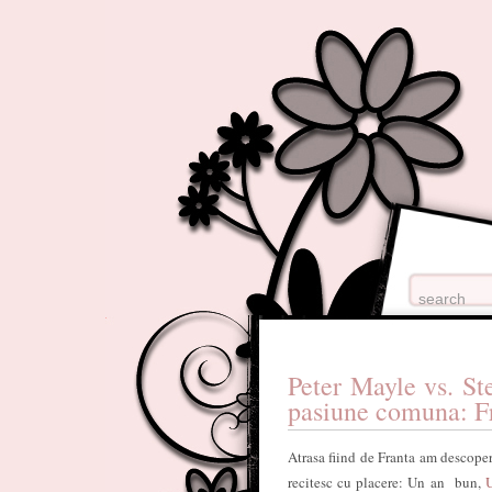
Peter Mayle vs. Ste
pasiune comuna: F
Atrasa fiind de Franta am descoper
recitesc cu placere: Un an bun,
U