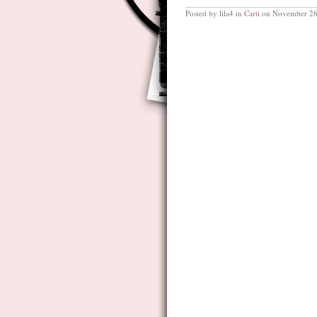
Posted by lila4 in
Carti
on November 26