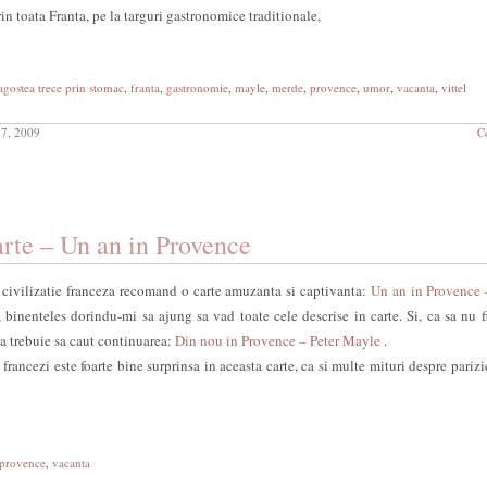
in toata Franta, pe la targuri gastronomice traditionale,
agostea trece prin stomac
,
franta
,
gastronomie
,
mayle
,
merde
,
provence
,
umor
,
vacanta
,
vittel
 7, 2009
C
rte – Un an in Provence
i civilizatie franceza recomand o carte amuzanta si captivanta:
Un an in Provence 
 binenteles dorindu-mi sa ajung sa vad toate cele descrise in carte. Si, ca sa nu f
ca trebuie sa caut continuarea:
Din nou in Provence – Peter Mayle
.
 francezi este foarte bine surprinsa in aceasta carte, ca si multe mituri despre parizi
provence
,
vacanta