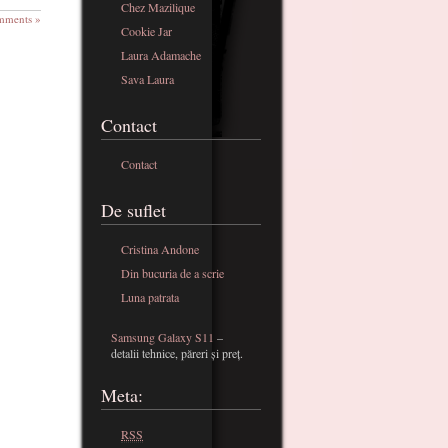
Chez Mazilique
mments »
Cookie Jar
Laura Adamache
Sava Laura
Contact
Contact
De suflet
Cristina Andone
Din bucuria de a scrie
Luna patrata
Samsung Galaxy S11
–
detalii tehnice, păreri și preț.
Meta:
RSS