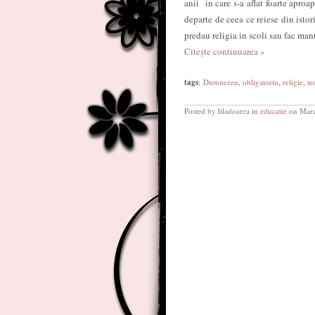
anii in care s-a aflat foarte aproap
departe de ceea ce reiese din istori
predau religia in scoli sau fac man
Citește continuarea »
tags
:
Dumnezeu
,
obligatoriu
,
religie
,
te
Posted by liladoarea in
educatie
on Marc