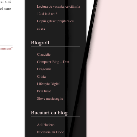
iei sint
Lectura de vacanta: ce citim la
cei care
12 si la 8 ani?
Copiii gatesc: prajitura cu
cirese
Blogroll
omment?
Claudette
Computer Blog – Dan
Dragomir
Crisia
Lifestyle Digital
Prin lume
Slove mestesugite
Bucatari cu blog
Adi Hadean
Bucataria lui Dodo