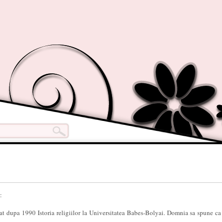
:
 dupa 1990 Istoria religiilor la Universitatea Babes-Bolyai. Domnia sa spune ca 