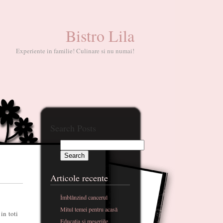
Bistro Lila
Experiente in familie! Culinare si nu numai!
Search Posts
Articole recente
Îmblânzind cancerul
Mitul temei pentru acasă
in toti
Educatia si meseriile