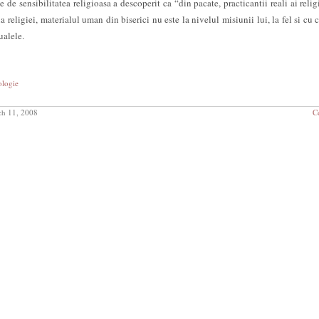
e de sensibilitatea religioasa a descoperit ca “din pacate, practicantii reali ai relig
a religiei, materialul uman din biserici nu este la nivelul misiunii lui, la fel si cu 
ualele.
ologie
h 11, 2008
C