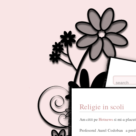
Religie in scoli
Am citit pe
Hotnews
si mi-a placut
Profesorul Aurel Codoban a predat