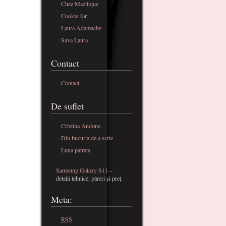
Chez Mazilique
Cookie Jar
Laura Adamache
Sava Laura
Contact
Contact
De suflet
Cristina Andone
Din bucuria de a scrie
Luna patrata
Samsung Galaxy S11
–
detalii tehnice, păreri și preț.
Meta:
RSS