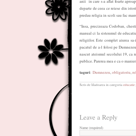
anii in care s-a aflat foarte aproap
departe de ceea ce reiese din istori
predau religia in scoli sau fac man
“Insa, precizeaza Codoban, chesti
manual ci la sistenmul de educatie
religiilor. Este complet aiurea s
pacatul de a-l folosi pe Dumnezeu
nascut ateismul secolului 19, ca r
publice. Parerea mea e ca o manier
taguri
:
Dumnezeu
,
obligatoriu
,
re
Scris de liladoarea in categoria
educatie
Leave a Reply
Name (required)