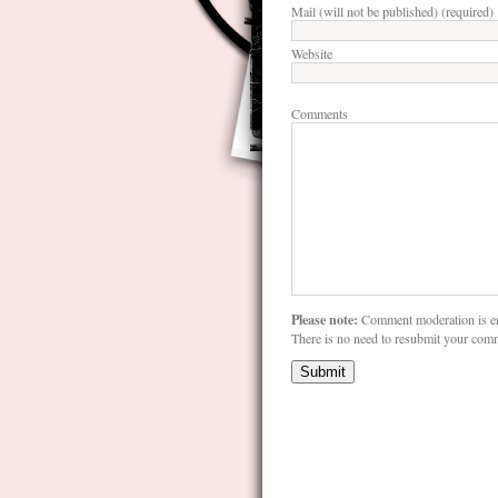
Mail (will not be published) (required)
Website
Comments
Please note:
Comment moderation is e
There is no need to resubmit your com