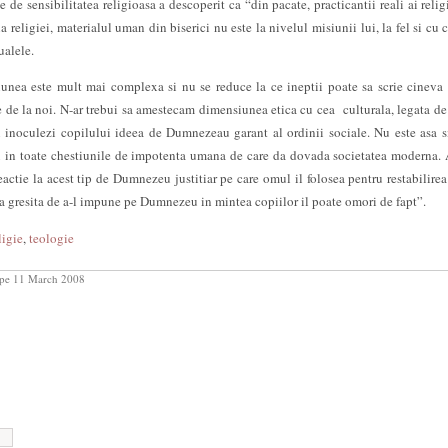
e de sensibilitatea religioasa a descoperit ca “din pacate, practicantii reali ai relig
a religiei, materialul uman din biserici nu este la nivelul misiunii lui, la fel si cu 
ualele.
unea este mult mai complexa si nu se reduce la ce ineptii poate sa scrie cineva 
 de la noi. N-ar trebui sa amestecam dimensiunea etica cu cea culturala, legata de 
a-i inoculezi copilului ideea de Dumnezeau garant al ordinii sociale. Nu este asa 
 in toate chestiunile de impotenta umana de care da dovada societatea moderna. 
eactie la acest tip de Dumnezeu justitiar pe care omul il folosea pentru restabilirea
a gresita de a-l impune pe Dumnezeu in mintea copiilor il poate omori de fapt”.
ligie
,
teologie
pe 11 March 2008