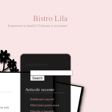
Bistro Lila
Experiente in familie! Culinare si nu numai!
Search Posts
Articole recente
Îmblânzind cancerul
Mitul temei pentru acasă
in toti
Educatia si meseriile