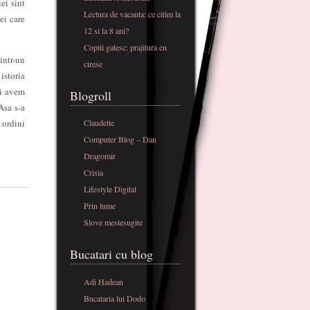
iei sint
Lectura de vacanta: ce citim la
cei care
12 si la 8 ani?
Copiii gatesc: prajitura cu
intr-un
cirese
istoria
si avem
Blogroll
Asa s-a
 ordini
Claudette
Computer Blog – Dan
Dragomir
Crisia
Lifestyle Digital
Prin lume
Slove mestesugite
Bucatari cu blog
Adi Hadean
Bucataria lui Dodo