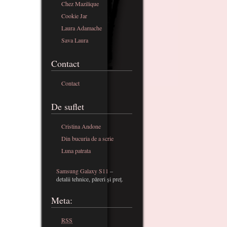
Chez Mazilique
Cookie Jar
Laura Adamache
Sava Laura
Contact
Contact
De suflet
Cristina Andone
Din bucuria de a scrie
Luna patrata
Samsung Galaxy S11
–
detalii tehnice, păreri și preț.
Meta:
RSS