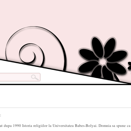
:
 dupa 1990 Istoria religiilor la Universitatea Babes-Bolyai. Domnia sa spune ca 