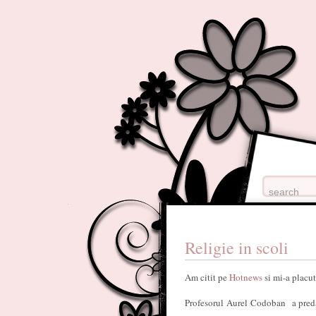
Religie in scoli
Am citit pe
Hotnews
si mi-a placut
Profesorul Aurel Codoban a predat