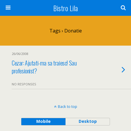
Bistro Lila
Tags › Donatie
26/06/2008
Cezar: Ajutati-ma sa traiesc! Sau
profesionist?
NO RESPONSES
Back to top
Mobile
Desktop