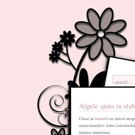
Algele ajuta in slab
Citesc in
Jurnalul
un articol desp
atatea beneficii: reduc colesterolul
intaresc imunitatea.