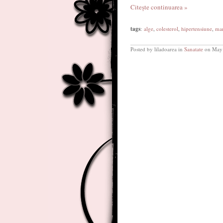
Citește continuarea »
tags
:
alge
,
colesterol
,
hipertensiune
,
mar
Posted by liladoarea in
Sanatate
on May 