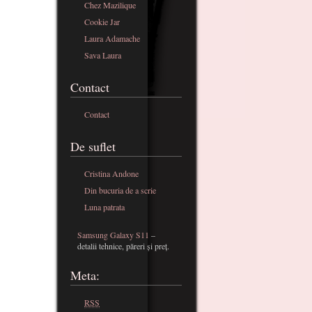
Chez Mazilique
Cookie Jar
Laura Adamache
Sava Laura
Contact
Contact
De suflet
Cristina Andone
Din bucuria de a scrie
Luna patrata
Samsung Galaxy S11
–
detalii tehnice, păreri și preț.
Meta:
RSS