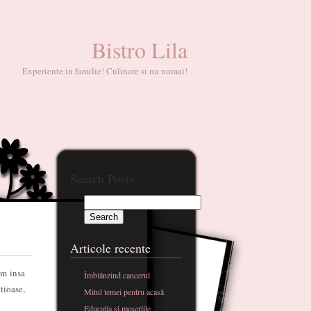
Bistro Lila
Experiente in familie! Culinare si nu numai!
Search Posts
Articole recente
am insa
Îmblânzind cancerul
tioase,
Mitul temei pentru acasă
Educatia si meseriile