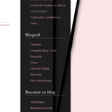
Lectura de vacanta: ce citim la
12 si la 8 ani?
Copiii gatesc: prajitura cu
cirese
omment?
Blogroll
Claudette
Computer Blog – Dan
Dragomir
Crisia
Lifestyle Digital
Prin lume
Slove mestesugite
Bucatari cu blog
Adi Hadean
Bucataria lui Dodo