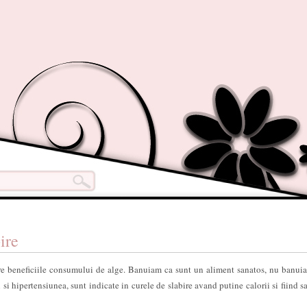
ire
re beneficiile consumului de alge. Banuiam ca sunt un aliment sanatos, nu banui
 si hipertensiunea, sunt indicate in curele de slabire avand putine calorii si fiind sa