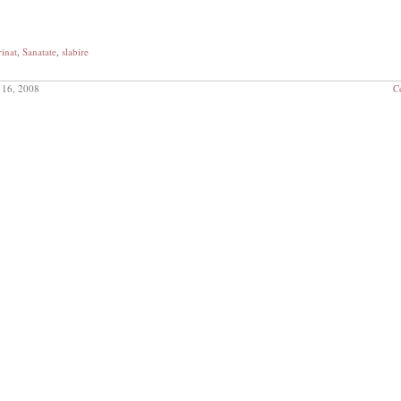
inat
,
Sanatate
,
slabire
16, 2008
C