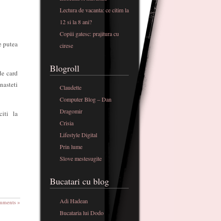
Lectura de vacanta: ce citim la
12 si la 8 ani?
Copiii gatesc: prajitura cu
e putea
cirese
Blogroll
de card
nasteti
Claudette
Computer Blog – Dan
Dragomir
iti la
Crisia
Lifestyle Digital
Prin lume
Slove mestesugite
Bucatari cu blog
Adi Hadean
mments »
Bucataria lui Dodo