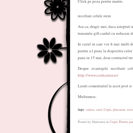
Click pe poza pentru marire.
recoltare celule stem
Asa ca, dragii mei, daca asteptati 
transmite gift-cardul cu reducere 
In cazul in care vor fi mai multi d
pentru a-l pune la dispozitia celor
pana in 15 mai, doar contractul tre
Despre avantajele recoltarii c
http://www.cordcenter.ro/
Lasati comentariul la acest post si
Multumesc.
tags
:
cadou
,
card
,
Copii
,
placentar
,
reco
Posted by liladoarea in
Copii
,
Pentru par