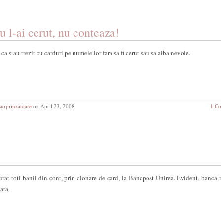
u l-ai cerut, nu conteaza!
ca s-au trezit cu carduri pe numele lor fara sa fi cerut sau sa aiba nevoie.
urprinzatoare
on April 23, 2008
1 C
urat toti banii din cont, prin clonare de card, la Bancpost Unirea. Evident, banca 
ata.