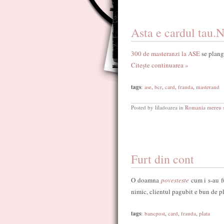
Asta e cardul tau.N
300 de masteranzi la ASE
se plang 
Citește continuarea »
tags
:
ase
,
bcr
,
card
,
frauda
,
masterand
Posted by liladoarea in
Romania mereu s
Furt din cont
O doamna
povesteste
cum i s-au f
nimic, clientul pagubit e bun de pl
tags
:
bancpost
,
card
,
frauda
,
plata