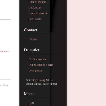
Chez Mazilique
Cookie Jar
Laura Adamache
Sava Laura
Contact
Contact
De suflet
omment »
Cristina Andone
Din bucuria de a scrie
Luna patrata
Samsung Galaxy S11
–
detalii tehnice, păreri și preț.
nu face
Meta:
RSS