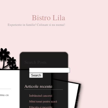
Bistro Lila
Experiente in familie! Culinare si nu numai!
Search Posts
Articole recente
urma cu
Îmblânzind cancerul
Mitul temei pentru acasă
Educatia si meseriile