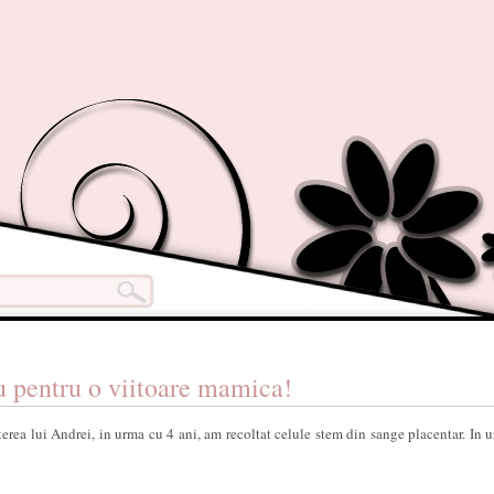
u pentru o viitoare mamica!
terea lui Andrei, in urma cu 4 ani, am recoltat celule stem din sange placentar. In 