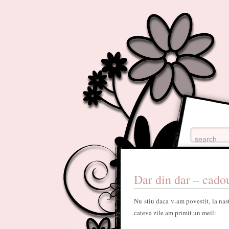
Dar din dar – cado
Nu stiu daca v-am povestit, la nas
cateva zile am primit un meil: