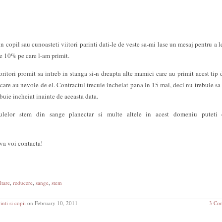
un copil sau cunoasteti viitori parinti dati-le de veste sa-mi lase un mesaj pentru a l
de 10% pe care l-am primit.
oritori promit sa intreb in stanga si-n dreapta alte mamici care au primit acest tip 
 care au nevoie de el. Contractul trecuie incheiat pana in 15 mai, deci nu trebuie sa 
buie incheiat inainte de aceasta data.
elulelor stem din sange planectar si multe altele in acest domeniu puteti c
 va voi contacta!
ltare
,
reducere
,
sange
,
stem
inti si copii
on February 10, 2011
3 Co