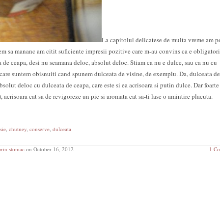
La capitolul delicatese de multa vreme am pe
m sa mananc am citit suficiente impresii pozitive care m-au convins ca e obligatori
de ceapa, desi nu seamana deloc, absolut deloc. Stiam ca nu e dulce, sau ca nu cu
 care suntem obisnuiti cand spunem dulceata de visine, de exemplu. Da, dulceata de
solut deloc cu dulceata de ceapa, care este si ea acrisoara si putin dulce. Dar foarte
), acrisoara cat sa de revigoreze un pic si aromata cat sa-ti lase o amintire placuta.
sie
,
chutney
,
conserve
,
dulceata
prin stomac
on October 16, 2012
1 C