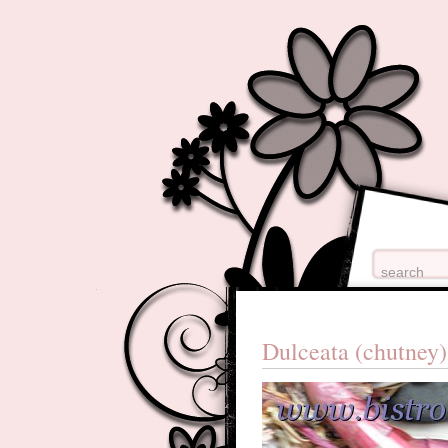
Dulceata (chutney)