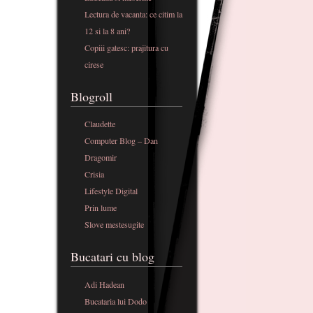
Lectura de vacanta: ce citim la
12 si la 8 ani?
Copiii gatesc: prajitura cu
cirese
Blogroll
Claudette
Computer Blog – Dan
Dragomir
Crisia
Lifestyle Digital
Prin lume
Slove mestesugite
Bucatari cu blog
Adi Hadean
Bucataria lui Dodo