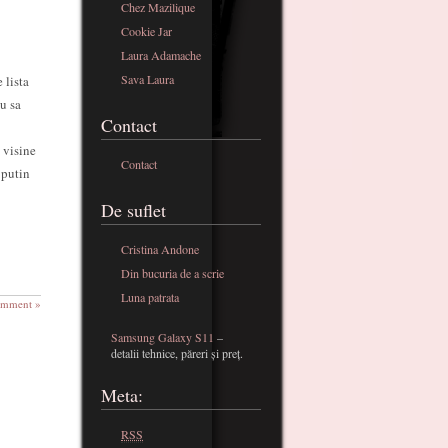
Chez Mazilique
Cookie Jar
Laura Adamache
Sava Laura
 lista
u sa
Contact
 visine
Contact
 putin
De suflet
Cristina Andone
Din bucuria de a scrie
Luna patrata
omment »
Samsung Galaxy S11
–
detalii tehnice, păreri și preț.
Meta:
RSS