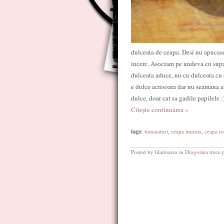
dulceata de ceapa. Desi nu apucase
incerc. Asociam pe undeva cu supa 
dulceata aduce, nu cu dulceata cu
e dulce acrisoara dar nu seamana ab
dulce, doar cat sa gadile papilele :
Citește continuarea »
tags
:
bunataturi
,
ceapa murata
,
ceapa ro
Posted by liladoarea in
Dragostea trece 