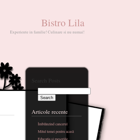
Bistro Lila
Experiente in familie! Culinare si nu numai!
Search Posts
Articole recente
Îmblânzind cancerul
Mitul temei pentru acasă
Educatia si meseriile