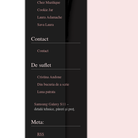
Chez Mazilique
Cookie Jar
Laura Adamache
Sava Laura
Contact
Contact
De suflet
Cristina Andone
Din bucuria de a scrie
Luna patrata
Samsung Galaxy S11
–
detalii tehnice, păreri și preț.
Meta:
RSS