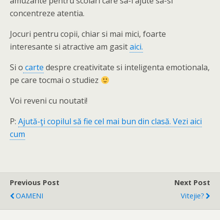
amuzante pentru scolari care sa-i ajute sa-si
concentreze atentia.
Jocuri pentru copii, chiar si mai mici, foarte
interesante si atractive am gasit
aici.
Si o
carte
despre creativitate si inteligenta emotionala,
pe care tocmai o studiez
Voi reveni cu noutati!
P:
Ajută-ţi copilul să fie cel mai bun din clasă. Vezi aici
cum
Previous Post
Next Post
OAMENI
Vitejie?