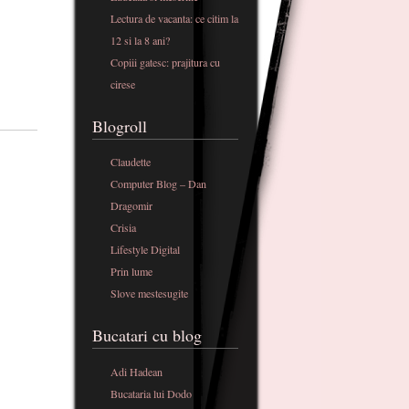
Lectura de vacanta: ce citim la
12 si la 8 ani?
Copiii gatesc: prajitura cu
cirese
Blogroll
Claudette
Computer Blog – Dan
Dragomir
Crisia
Lifestyle Digital
Prin lume
Slove mestesugite
Bucatari cu blog
Adi Hadean
Bucataria lui Dodo