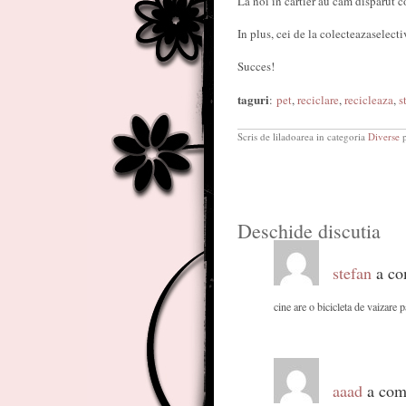
La noi in cartier au cam disparut co
In plus, cei de la colecteazaselecti
Succes!
taguri
:
pet
,
reciclare
,
recicleaza
,
s
Scris de liladoarea in categoria
Diverse
p
Deschide discutia
stefan
a co
cine are o bicicleta de vaizare
aaad
a come