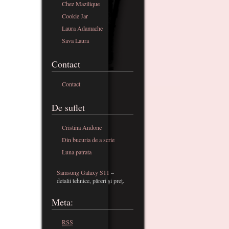
Chez Mazilique
Cookie Jar
Laura Adamache
Sava Laura
Contact
Contact
De suflet
Cristina Andone
Din bucuria de a scrie
Luna patrata
Samsung Galaxy S11
–
detalii tehnice, păreri și preț.
Meta:
RSS