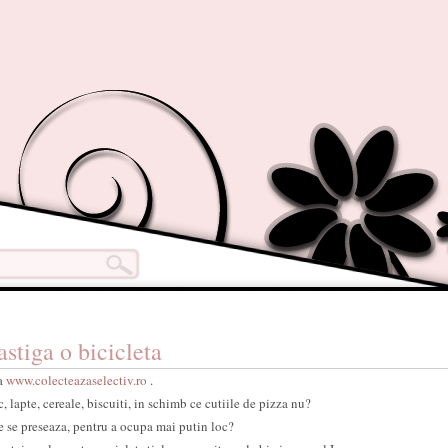
astiga o bicicleta
la
www.colecteazaselectiv.ro
.
c, lapte, cereale, biscuiti, in schimb ce cutiile de pizza nu?
ere se preseaza, pentru a ocupa mai putin loc?