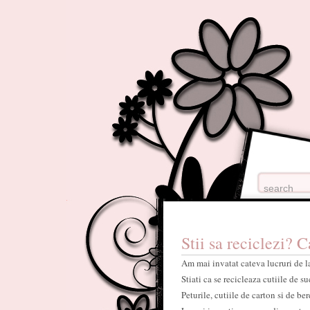
Stii sa reciclezi? C
Am mai invatat cateva lucruri de 
Stiati ca se recicleaza cutiile de su
Peturile, cutiile de carton si de b