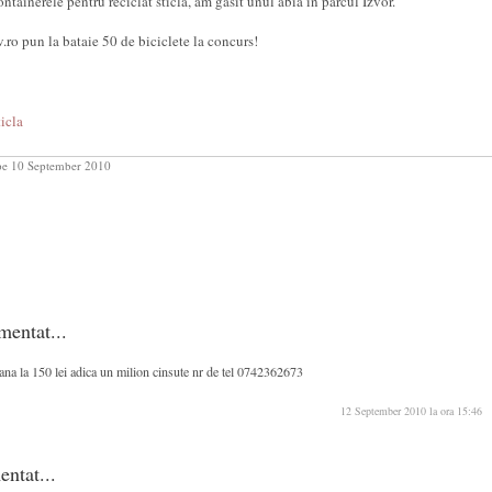
ntainerele pentru reciclat sticla, am gasit unul abia in parcul Izvor.
v.ro pun la bataie 50 de biciclete la concurs!
ticla
e 10 September 2010
mentat...
 pana la 150 lei adica un milion cinsute nr de tel 0742362673
12 September 2010 la ora 15:46
ntat...