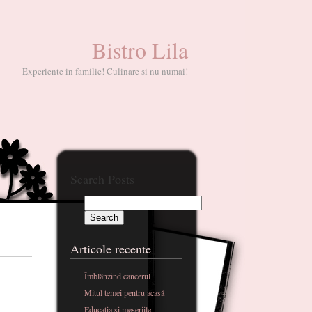
Bistro Lila
Experiente in familie! Culinare si nu numai!
Search Posts
Articole recente
Îmblânzind cancerul
Mitul temei pentru acasă
Educatia si meseriile