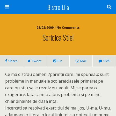
Bistro Lila
23/02/2009 • No Comments
Soricica Stie!
Share
Tweet
Pin
Mail
SMS
Ce ma distrau oamenii/parintii care imi spuneau: sunt
probleme in manualele scolare(clasele primare) pe
care nu stiu sa le rezolv eu, adult. Mi se parea o
exagerare. Iata ca m-a ajuns problema si pe mine,
chiar dinainte de clasa intai.
Incercati sa rezolvati exercitiul de mai jos, U-ma, U-mu,
adaugand o litera in locul liniutei, sa obtineti un nume