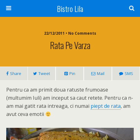
Bistro Lila
22/12/2011 • No Comments
Rata Pe Varza
Share
Tweet
Pin
Mail
SMS
Pentru ca am primit doua ratuste frumoase
(multumim Iuli) am inceput sa caut retete. Pentru ca n-
am mai gatit rata intreaga, ci numai
piept de rata
, am
avut ceva emotii