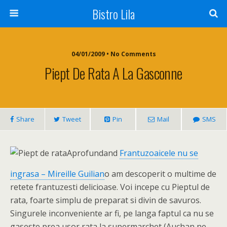
Bistro Lila
04/01/2009 • No Comments
Piept De Rata A La Gasconne
Share
Tweet
Pin
Mail
SMS
Aprofundand
Frantuzoaicele nu se
ingrasa – Mireille Guilian
o am descoperit o multime de
retete frantuzesti delicioase. Voi incepe cu Pieptul de
rata, foarte simplu de preparat si divin de savuros.
Singurele inconveniente ar fi, pe langa faptul ca nu se
gaseste prea usor rata la supermarchet (Auchan ne