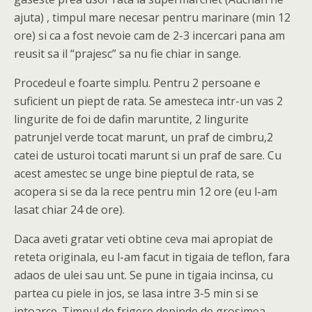
ajuta) , timpul mare necesar pentru marinare (min 12
ore) si ca a fost nevoie cam de 2-3 incercari pana am
reusit sa il “prajesc” sa nu fie chiar in sange.
Procedeul e foarte simplu. Pentru 2 persoane e
suficient un piept de rata. Se amesteca intr-un vas 2
lingurite de foi de dafin maruntite, 2 lingurite
patrunjel verde tocat marunt, un praf de cimbru,2
catei de usturoi tocati marunt si un praf de sare. Cu
acest amestec se unge bine pieptul de rata, se
acopera si se da la rece pentru min 12 ore (eu l-am
lasat chiar 24 de ore).
Daca aveti gratar veti obtine ceva mai apropiat de
reteta originala, eu l-am facut in tigaia de teflon, fara
adaos de ulei sau unt. Se pune in tigaia incinsa, cu
partea cu piele in jos, se lasa intre 3-5 min si se
intoarce. Timpul de frigere depinde de grosimea