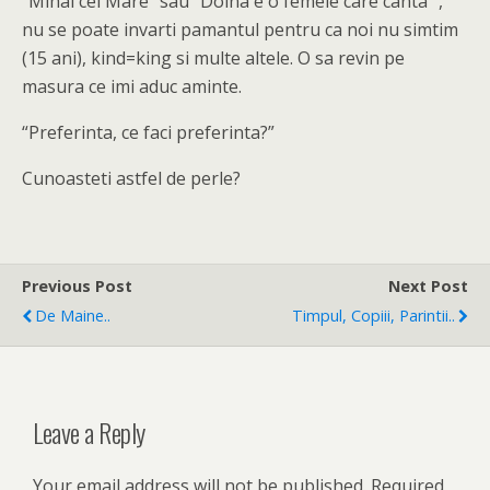
“Mihai cel Mare” sau “Doina e o femeie care canta” ,
nu se poate invarti pamantul pentru ca noi nu simtim
(15 ani), kind=king si multe altele. O sa revin pe
masura ce imi aduc aminte.
“Preferinta, ce faci preferinta?”
Cunoasteti astfel de perle?
Previous Post
Next Post
De Maine..
Timpul, Copiii, Parintii..
Leave a Reply
Your email address will not be published.
Required