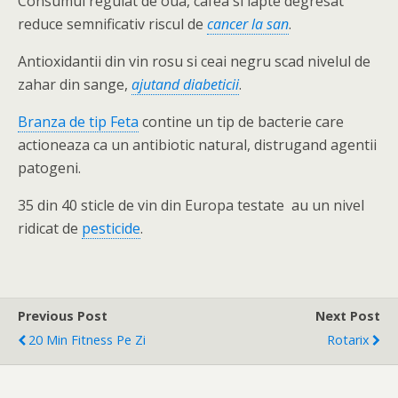
Consumul regulat de oua, cafea si lapte degresat
reduce semnificativ riscul de
cancer la san
.
Antioxidantii din vin rosu si ceai negru scad nivelul de
zahar din sange,
ajutand diabeticii
.
Branza de tip Feta
contine un tip de bacterie care
actioneaza ca un antibiotic natural, distrugand agentii
patogeni.
35 din 40 sticle de vin din Europa testate au un nivel
ridicat de
pesticide
.
Previous Post
Next Post
20 Min Fitness Pe Zi
Rotarix