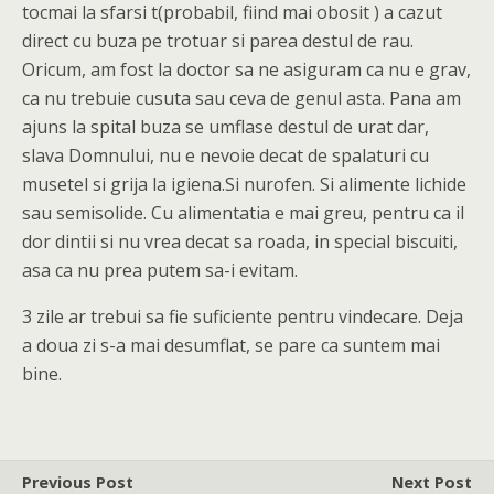
tocmai la sfarsi t(probabil, fiind mai obosit ) a cazut
direct cu buza pe trotuar si parea destul de rau.
Oricum, am fost la doctor sa ne asiguram ca nu e grav,
ca nu trebuie cusuta sau ceva de genul asta. Pana am
ajuns la spital buza se umflase destul de urat dar,
slava Domnului, nu e nevoie decat de spalaturi cu
musetel si grija la igiena.Si nurofen. Si alimente lichide
sau semisolide. Cu alimentatia e mai greu, pentru ca il
dor dintii si nu vrea decat sa roada, in special biscuiti,
asa ca nu prea putem sa-i evitam.
3 zile ar trebui sa fie suficiente pentru vindecare. Deja
a doua zi s-a mai desumflat, se pare ca suntem mai
bine.
Previous Post
Next Post