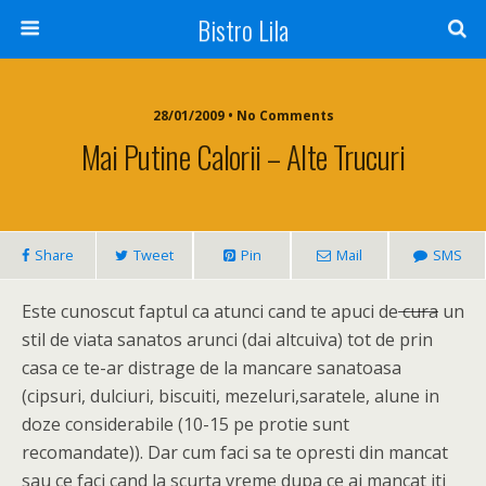
Bistro Lila
28/01/2009 • No Comments
Mai Putine Calorii – Alte Trucuri
Share
Tweet
Pin
Mail
SMS
Este cunoscut faptul ca atunci cand te apuci de
cura
un
stil de viata sanatos arunci (dai altcuiva) tot de prin
casa ce te-ar distrage de la mancare sanatoasa
(cipsuri, dulciuri, biscuiti, mezeluri,saratele, alune in
doze considerabile (10-15 pe protie sunt
recomandate)). Dar cum faci sa te opresti din mancat
sau ce faci cand la scurta vreme dupa ce ai mancat iti