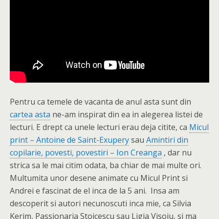
Pentru ca temele de vacanta de anul asta sunt din
cartea asta
ne-am inspirat din ea in alegerea listei de
lecturi. E drept ca unele lecturi erau deja citite, ca
Micul
print – Antoine de Saint-Exupery
sau
Amintiri din
copilarie, povesti, povestiri – Ion Creanga
, dar nu
strica sa le mai citim odata, ba chiar de mai multe ori.
Multumita unor desene animate cu Micul Print si
Andrei e fascinat de el inca de la 5 ani. Insa am
descoperit si autori necunoscuti inca mie, ca Silvia
Kerim, Passionaria Stoicescu sau Ligia Visoiu, si ma