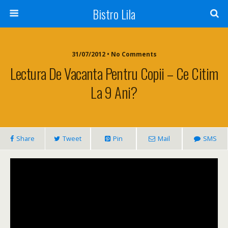
Bistro Lila
31/07/2012 • No Comments
Lectura De Vacanta Pentru Copii – Ce Citim
La 9 Ani?
Share
Tweet
Pin
Mail
SMS