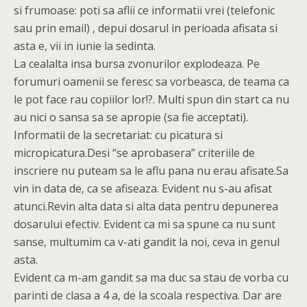
si frumoase: poti sa aflii ce informatii vrei (telefonic
sau prin email) , depui dosarul in perioada afisata si
asta e, vii in iunie la sedinta.
La cealalta insa bursa zvonurilor explodeaza. Pe
forumuri oamenii se feresc sa vorbeasca, de teama ca
le pot face rau copiilor lor!?. Multi spun din start ca nu
au nici o sansa sa se apropie (sa fie acceptati).
Informatii de la secretariat: cu picatura si
micropicatura.Desi “se aprobasera” criteriile de
inscriere nu puteam sa le aflu pana nu erau afisate.Sa
vin in data de, ca se afiseaza. Evident nu s-au afisat
atunci.Revin alta data si alta data pentru depunerea
dosarului efectiv. Evident ca mi sa spune ca nu sunt
sanse, multumim ca v-ati gandit la noi, ceva in genul
asta.
Evident ca m-am gandit sa ma duc sa stau de vorba cu
parinti de clasa a 4 a, de la scoala respectiva. Dar are