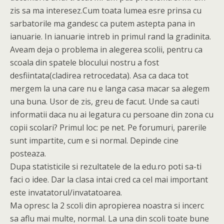
zis sa ma interesez.Cum toata lumea esre prinsa cu
sarbatorile ma gandesc ca putem astepta pana in
ianuarie. In ianuarie intreb in primul rand la gradinita.
Aveam deja o problema in alegerea scolii, pentru ca
scoala din spatele blocului nostru a fost
desfiintata(cladirea retrocedata). Asa ca daca tot
mergem la una care nu e langa casa macar sa alegem
una buna. Usor de zis, greu de facut. Unde sa cauti
informatii daca nu ai legatura cu persoane din zona cu
copii scolari? Primul loc: pe net. Pe forumuri, parerile
sunt impartite, cum e si normal. Depinde cine
posteaza.
Dupa statisticile si rezultatele de la edu.ro poti sa-ti
faci o idee. Dar la clasa intai cred ca cel mai important
este invatatorul/invatatoarea.
Ma opresc la 2 scoli din apropierea noastra si incerc
sa aflu mai multe, normal. La una din scoli toate bune