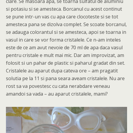
clare. Se masoara apa, se toarna sulfatul de aluminiu
si potasiu si se amesteca. Borcanul cu acest continut
se pune intr-un vas cu apa care clocoteste si se tot
amesteca pana se dizolva complet. Se scoate borcanul,
se adauga colorantul si se amesteca, apoi se toarna in
vasul in care se vor forma cristalele. Ce n-am inteles
este de ce am avut nevoie de 70 ml de apa daca vasul
pentru cristale e mult mai mic. Dar am improvizat, am
folosit si un pahar de plastic si paharul gradat din set.
Cristalele au aparut dupa cateva ore – am pragatit
solutia pe la 11 si pana seara aveam cristalele. Nu are
rost sa va povestesc cu cata nerabdare veneau
amandoi sa vada – au aparut cristalele, mami?