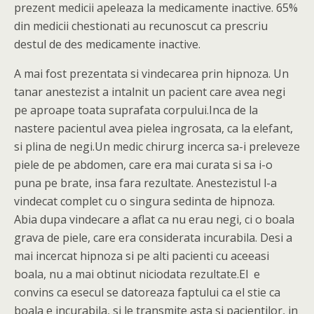
prezent medicii apeleaza la medicamente inactive. 65%
din medicii chestionati au recunoscut ca prescriu
destul de des medicamente inactive.
A mai fost prezentata si vindecarea prin hipnoza. Un
tanar anestezist a intalnit un pacient care avea negi
pe aproape toata suprafata corpului.Inca de la
nastere pacientul avea pielea ingrosata, ca la elefant,
si plina de negi.Un medic chirurg incerca sa-i preleveze
piele de pe abdomen, care era mai curata si sa i-o
puna pe brate, insa fara rezultate. Anestezistul l-a
vindecat complet cu o singura sedinta de hipnoza.
Abia dupa vindecare a aflat ca nu erau negi, ci o boala
grava de piele, care era considerata incurabila. Desi a
mai incercat hipnoza si pe alti pacienti cu aceeasi
boala, nu a mai obtinut niciodata rezultate.El e
convins ca esecul se datoreaza faptului ca el stie ca
boala e incurabila, si le transmite asta si pacientilor, in