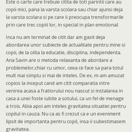
Este o carte care trebuie citita de toti parintii care au
copii mici, pana la varsta scolara sau chiar ajunsi deja
la varsta scolara si pe care ii preocupa trensformarile
prin care trec copiii lor, in special in plan emotional.
Inca nu am terminat de citit dar am gasit deja
abordarea unor subiecte de actualitate pentru mine si
copii, de la olita la educatie, disciplina, independenta.
Ana Savin are o metoda relaxanta de abordare a
problemelor,chiar cu umor, ceea ce face sa para totul
mult mai simplu si mai de inteles. De ex, m-am amuzat
copios la inceput cand am citit comparatia intre
venirea acasa a fratiorului nou nascut si instalarea in
casa a unei foste iubite a sotului, ca un fel de menage
a trois. Abia apoi am inteles gravitatea situatiei pentru
copilul in cauza. Nu ca as fi crezut ca e un eveniment
lipsit de importanta pentru copil, insa ii subestimasem
gravitatea.