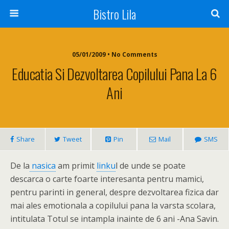
Bistro Lila
05/01/2009 • No Comments
Educatia Si Dezvoltarea Copilului Pana La 6
Ani
Share
Tweet
Pin
Mail
SMS
De la
nasica
am primit
linku
l de unde se poate
descarca o carte foarte interesanta pentru mamici,
pentru parinti in general, despre dezvoltarea fizica dar
mai ales emotionala a copilului pana la varsta scolara,
intitulata Totul se intampla inainte de 6 ani -Ana Savin.