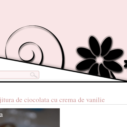
jitura de ciocolata cu crema de vanilie