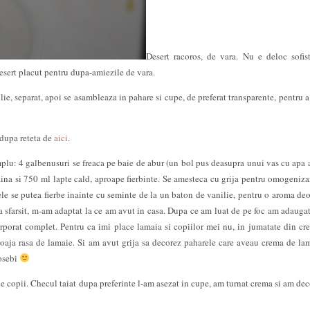
Desert racoros, de vara. Nu e deloc sofist
desert placut pentru dupa-amiezile de vara.
ie, separat, apoi se asambleaza in pahare si cupe, de preferat transparente, pentru a
 dupa reteta de
aici
.
mplu: 4 galbenusuri se freaca pe baie de abur (un bol pus deasupra unui vas cu apa a
faina si 750 ml lapte cald, aproape fierbinte. Se amesteca cu grija pentru omogenizar
le se putea fierbe inainte cu seminte de la un baton de vanilie, pentru o aroma deo
a sfarsit, m-am adaptat la ce am avut in casa. Dupa ce am luat de pe foc am adauga
rporat complet. Pentru ca imi place lamaia si copiilor mei nu, in jumatate din c
oaja rasa de lamaie. Si am avut grija sa decorez paharele care aveau crema de la
eosebi
de copii. Checul taiat dupa preferinte l-am asezat in cupe, am turnat crema si am dec