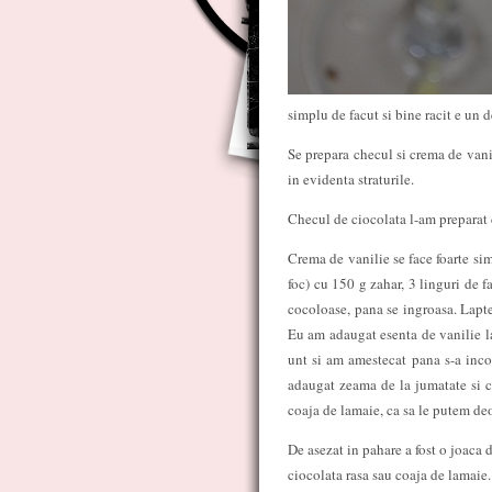
simplu de facut si bine racit e un 
Se prepara checul si crema de vanil
in evidenta straturile.
Checul de ciocolata l-am preparat
Crema de vanilie se face foarte si
foc) cu 150 g zahar, 3 linguri de 
cocoloase, pana se ingroasa. Lapte
Eu am adaugat esenta de vanilie l
unt si am amestecat pana s-a inco
adaugat zeama de la jumatate si c
coaja de lamaie, ca sa le putem d
De asezat in pahare a fost o joaca 
ciocolata rasa sau coaja de lamaie.