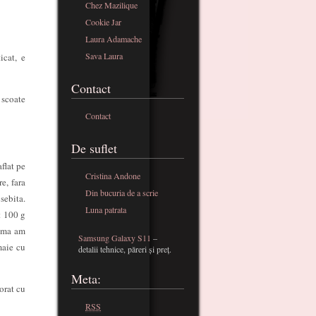
Chez Mazilique
Cookie Jar
Laura Adamache
Sava Laura
icat, e
Contact
 scoate
Contact
De suflet
flat pe
Cristina Andone
e, fara
Din bucuria de a scrie
sebita.
Luna patrata
t 100 g
rema am
Samsung Galaxy S11
–
maie cu
detalii tehnice, păreri și preț.
Meta:
orat cu
RSS