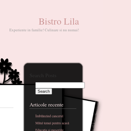
Bistro Lila
Experiente in familie! Culinare si nu numai!
Search Posts
Articole recente
Îmblânzind cancerul
Mitul temei pentru acasă
Educatia si meseriile