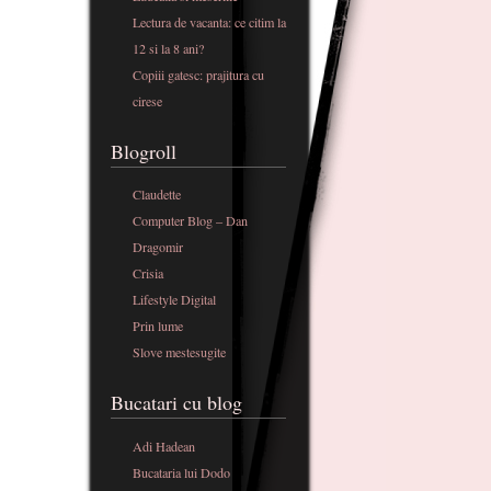
Lectura de vacanta: ce citim la
12 si la 8 ani?
Copiii gatesc: prajitura cu
cirese
Blogroll
Claudette
Computer Blog – Dan
Dragomir
Crisia
Lifestyle Digital
Prin lume
Slove mestesugite
Bucatari cu blog
Adi Hadean
Bucataria lui Dodo