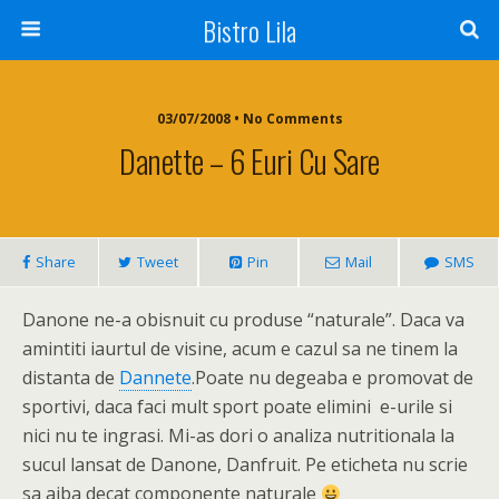
Bistro Lila
03/07/2008 • No Comments
Danette – 6 Euri Cu Sare
Share
Tweet
Pin
Mail
SMS
Danone ne-a obisnuit cu produse “naturale”. Daca va
amintiti iaurtul de visine, acum e cazul sa ne tinem la
distanta de
Dannete
.Poate nu degeaba e promovat de
sportivi, daca faci mult sport poate elimini e-urile si
nici nu te ingrasi. Mi-as dori o analiza nutritionala la
sucul lansat de Danone, Danfruit. Pe eticheta nu scrie
sa aiba decat componente naturale