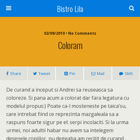
Bistro Lila
02/09/2010 • No Comments
Coloram
Share
Tweet
Pin
Mail
SMS
De curand a inceput si Andrei sa reuseasca sa
coloreze. Si pana acum a colorat dar fara legatura cu
modelul propus:) Poate ca-l mosteneste pe taica’su,
care intrebat fiind ce reprezinta mazgaleala sa a
raspuns foarte sigur pe el: serpi incolaciti. Si la urma
urmei, noi adultii habar nu avem sa intelegem
desenele copiilor, nu degeaba am recitit de curand