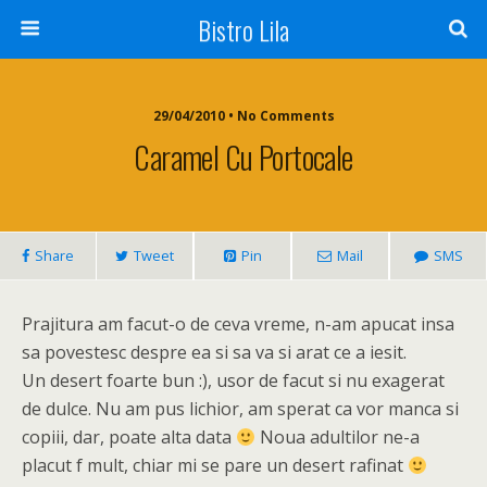
Bistro Lila
29/04/2010 • No Comments
Caramel Cu Portocale
Share
Tweet
Pin
Mail
SMS
Prajitura am facut-o de ceva vreme, n-am apucat insa
sa povestesc despre ea si sa va si arat ce a iesit.
Un desert foarte bun :), usor de facut si nu exagerat
de dulce. Nu am pus lichior, am sperat ca vor manca si
copiii, dar, poate alta data
Noua adultilor ne-a
placut f mult, chiar mi se pare un desert rafinat