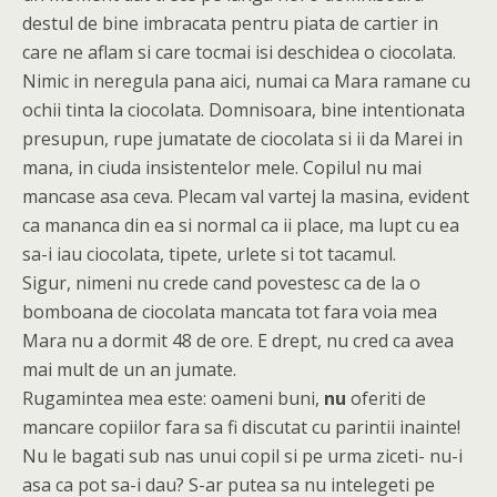
destul de bine imbracata pentru piata de cartier in
care ne aflam si care tocmai isi deschidea o ciocolata.
Nimic in neregula pana aici, numai ca Mara ramane cu
ochii tinta la ciocolata. Domnisoara, bine intentionata
presupun,
rupe jumatate de ciocolata si ii da Marei in
mana, in ciuda insistentelor mele. Copilul nu mai
mancase asa ceva. Plecam val vartej la masina, evident
ca mananca din ea si normal ca ii place, ma lupt cu ea
sa-i iau ciocolata, tipete, urlete si tot tacamul.
Sigur, nimeni nu crede cand povestesc ca de la o
bomboana de ciocolata mancata tot fara voia mea
Mara nu a dormit 48 de ore. E drept, nu cred ca avea
mai mult de un an jumate.
Rugamintea mea este: oameni buni,
nu
oferiti de
mancare copiilor fara sa fi discutat cu parintii inainte!
Nu le bagati sub nas unui copil si pe urma ziceti- nu-i
asa ca pot sa-i dau? S-ar putea sa nu intelegeti pe