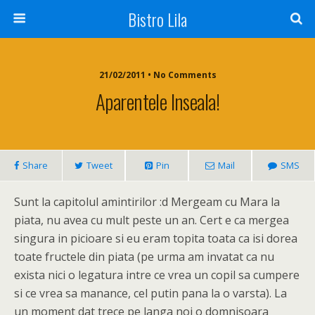
Bistro Lila
21/02/2011 • No Comments
Aparentele Inseala!
Share
Tweet
Pin
Mail
SMS
Sunt la capitolul amintirilor :d Mergeam cu Mara la
piata, nu avea cu mult peste un an. Cert e ca mergea
singura in picioare si eu eram topita toata ca isi dorea
toate fructele din piata (pe urma am invatat ca nu
exista nici o legatura intre ce vrea un copil sa cumpere
si ce vrea sa manance, cel putin pana la o varsta). La
un moment dat trece pe langa noi o domnisoara