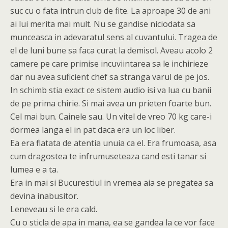
suc cu o fata intrun club de fite. La aproape 30 de ani
ai lui merita mai mult. Nu se gandise niciodata sa
munceasca in adevaratul sens al cuvantului. Tragea de
el de luni bune sa faca curat la demisol. Aveau acolo 2
camere pe care primise incuviintarea sa le inchirieze
dar nu avea suficient chef sa stranga varul de pe jos.
In schimb stia exact ce sistem audio isi va lua cu banii
de pe prima chirie. Si mai avea un prieten foarte bun.
Cel mai bun. Cainele sau. Un vitel de vreo 70 kg care-i
dormea langa el in pat daca era un loc liber.
Ea era flatata de atentia unuia ca el. Era frumoasa, asa
cum dragostea te infrumuseteaza cand esti tanar si
lumea e a ta.
Era in mai si Bucurestiul in vremea aia se pregatea sa
devina inabusitor.
Leneveau si le era cald.
Cu o sticla de apa in mana, ea se gandea la ce vor face