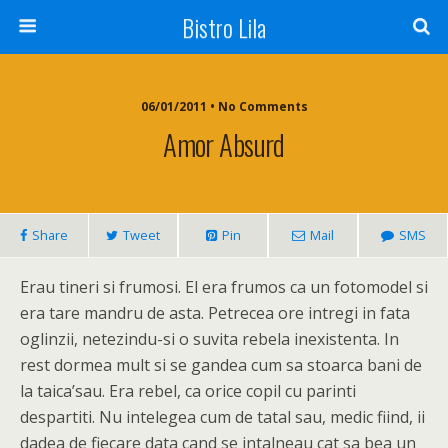
Bistro Lila
06/01/2011 • No Comments
Amor Absurd
Share
Tweet
Pin
Mail
SMS
Erau tineri si frumosi. El era frumos ca un fotomodel si
era tare mandru de asta. Petrecea ore intregi in fata
oglinzii, netezindu-si o suvita rebela inexistenta. In
rest dormea mult si se gandea cum sa stoarca bani de
la taica’sau. Era rebel, ca orice copil cu parinti
despartiti. Nu intelegea cum de tatal sau, medic fiind, ii
dadea de fiecare data cand se intalneau cat sa bea un