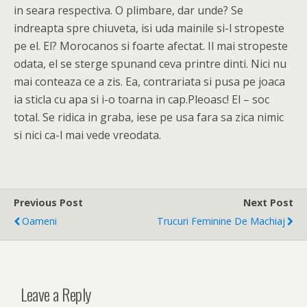
in seara respectiva. O plimbare, dar unde? Se
indreapta spre chiuveta, isi uda mainile si-l stropeste
pe el. El? Morocanos si foarte afectat. Il mai stropeste
odata, el se sterge spunand ceva printre dinti. Nici nu
mai conteaza ce a zis. Ea, contrariata si pusa pe joaca
ia sticla cu apa si i-o toarna in cap.Pleoasc! El – soc
total. Se ridica in graba, iese pe usa fara sa zica nimic
si nici ca-l mai vede vreodata.
Previous Post
Next Post
Oameni
Trucuri Feminine De Machiaj
Leave a Reply