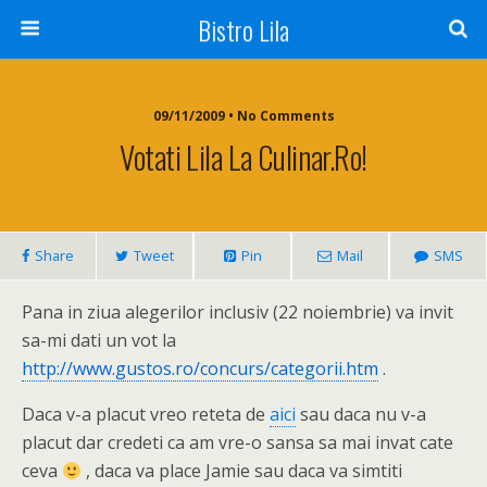
Bistro Lila
09/11/2009 • No Comments
Votati Lila La Culinar.ro!
Share
Tweet
Pin
Mail
SMS
Pana in ziua alegerilor inclusiv (22 noiembrie) va invit
sa-mi dati un vot la
http://www.gustos.ro/concurs/categorii.htm
.
Daca v-a placut vreo reteta de
aici
sau daca nu v-a
placut dar credeti ca am vre-o sansa sa mai invat cate
ceva
, daca va place Jamie sau daca va simtiti