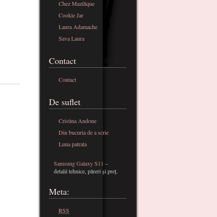
Chez Mazilique
Cookie Jar
Laura Adamache
Sava Laura
Contact
Contact
De suflet
Cristina Andone
Din bucuria de a scrie
Luna patrata
Samsung Galaxy S11
–
detalii tehnice, păreri și preț.
Meta:
RSS