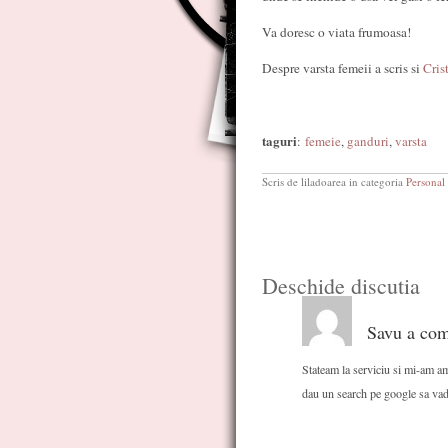
Va doresc o viata frumoasa!
Despre varsta femeii a scris si
Crist
taguri
:
femeie
,
ganduri
,
varsta
Scris de liladoarea in categoria
Personal
Deschide discutia
Savu a com
Stateam la serviciu si mi-am am
dau un search pe google sa vad 