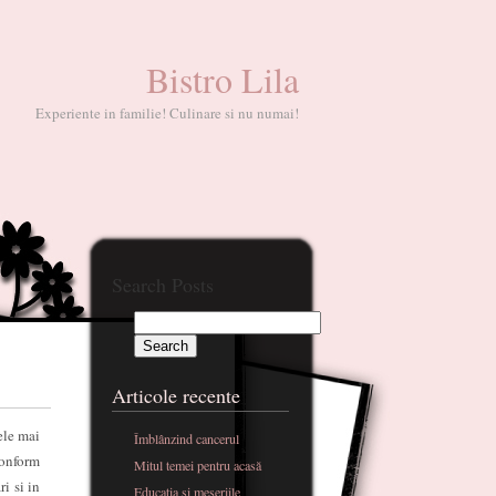
Bistro Lila
Experiente in familie! Culinare si nu numai!
Search Posts
Articole recente
ele mai
Îmblânzind cancerul
conform
Mitul temei pentru acasă
i si in
Educatia si meseriile