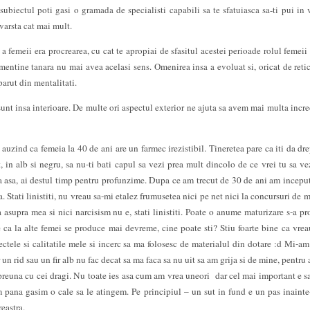
biectul poti gasi o gramada de specialisti capabili sa te sfatuiasca sa-ti pui in 
varsta cat mai mult.
a femeii era procrearea, cu cat te apropiai de sfasitul acestei perioade rolul femeii
 mentine tanara nu mai avea acelasi sens. Omenirea insa a evoluat si, oricat de retic
parut din mentalitati.
sunt insa interioare. De multe ori aspectul exterior ne ajuta sa avem mai multa incre
zind ca femeia la 40 de ani are un farmec irezistibil. Tineretea pare ca iti da dre
t, in alb si negru, sa nu-ti bati capul sa vezi prea mult dincolo de ce vrei tu sa vez
ta asa, ai destul timp pentru profunzime. Dupa ce am trecut de 30 de ani am incepu
Stati linistiti, nu vreau sa-mi etalez frumusetea nici pe net nici la concursuri de mis
asupra mea si nici narcisism nu e, stati linistiti. Poate o anume maturizare s-a pr
e ca la alte femei se produce mai devreme, cine poate sti? Stiu foarte bine ca vrea
ectele si calitatile mele si incerc sa ma folosesc de materialul din dotare :d Mi-am
ar un rid sau un fir alb nu fac decat sa ma faca sa nu uit sa am grija si de mine, pentru
preuna cu cei dragi. Nu toate ies asa cum am vrea uneori dar cel mai important e s
m pana gasim o cale sa le atingem. Pe principiul – un sut in fund e un pas inainte
eastra.