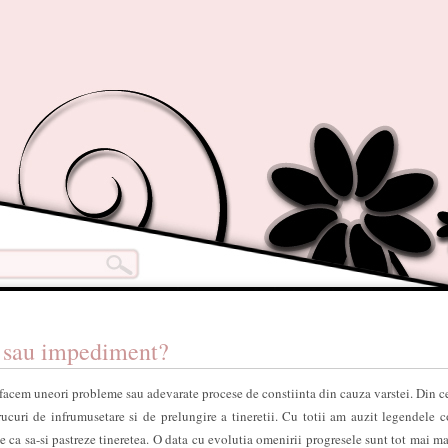
u sau impediment?
ne facem uneori probleme sau adevarate procese de constiinta din cauza varstei. Din c
rucuri de infrumusetare si de prelungire a tineretii. Cu totii am auzit legendele 
e ca sa-si pastreze tineretea. O data cu evolutia omenirii progresele sunt tot mai mar