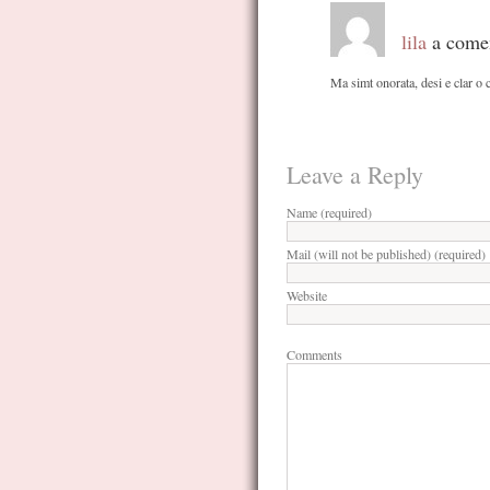
lila
a comen
Ma simt onorata, desi e clar o 
Leave a Reply
Name (required)
Mail (will not be published) (required)
Website
Comments