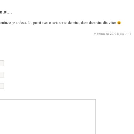
tat...
confuzie pe undeva. Nu puteti avea o carte scrisa de mine, decat daca vine din viitor
9 September 2010 la ora 14:13