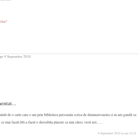
ina!
pe 9 September 2010
entat...
intit de o carte care o am prin biblioteca personala scrisa de dumneavoastra si m-am gandit sa
ce mai faceti.Mi-a facut o deosebita placere sa mai citesc vesti noi…..
9 September 2010 la ora 13:33