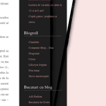
valoare
Lectura de vacanta: ce citim la
12 si la 8 ani?
Copiii gatesc: prajitura cu
 scadea
cirese
enti ar
Blogroll
dere in
Claudette
Computer Blog – Dan
ptul sa
Dragomir
i. Esti
Crisia
t sa ma
Lifestyle Digital
s :)) ,
Prin lume
odus la
Slove mestesugite
u de la
 asezat
Bucatari cu blog
 a putea
a nu ne
Adi Hadean
- sau –
Bucataria lui Dodo