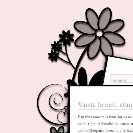
Varsta femeii, atu
E in firea noastra, a femeilor, sa 
vechi timpuri femeile au cautat t
carora Cleopatra facea baie in lapt