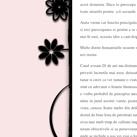
acest domeniu. Daca te preocupa su
toate atuurile pentru a-ti ascunde 
Atata vreme cat functia principala 
si nici preocuparea ei pentru a se
mai fii unii, aceasta idee a cam dis
Multe dintre framantarile noastre 
noi insine.
Cand aveam 20 de ani ma distram au
privesti lucrurile mai usor, detasa
tanar si crezi ca vei ramane o via
simt cu adevarat o femeie frumoasa. 
e vorba probabil de perceptia mea 
mine in jurul acestei varste, poat
viata, cunosc foarte multe din def
destul de bine lista de prioritati i
avea mai mult timp de calitate im
uitam obiectivele si sa persevera
unde se inchide o usa vei gasi o fer