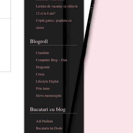
Lectura de vacanta: ce citim la
12 si la 8 ani?
Copiii gatesc: prajitura cu
cirese
Blogroll
Claudette
Computer Blog – Dan
Dragomir
Crisia
Lifestyle Digital
Prin lume
Slove mestesugite
Bucatari cu blog
Adi Hadean
Bucataria lui Dodo