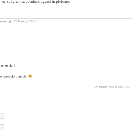
an, suficient sa pornim singurei in picioare.
rsonal
pe 29 January 2008
mentat...
ai copacel,voinicule.
29 January 2008 la ora 17:52