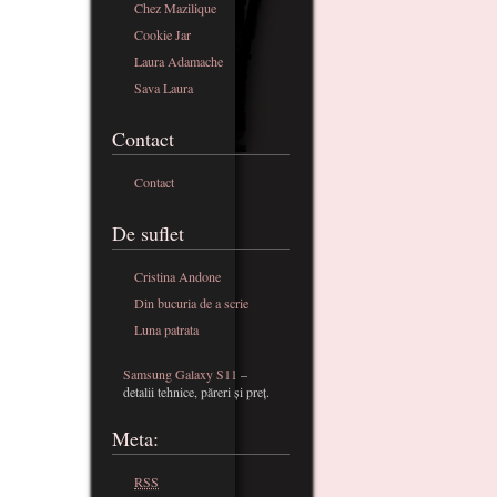
Chez Mazilique
Cookie Jar
Laura Adamache
Sava Laura
Contact
Contact
De suflet
Cristina Andone
Din bucuria de a scrie
Luna patrata
Samsung Galaxy S11
–
detalii tehnice, păreri și preț.
Meta:
RSS