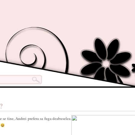
?
ce se tine, Andrei prefera sa fuga deabuselea.
.