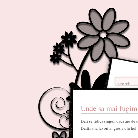
Unde sa mai fugim
Desi se ridica singur, daca are de 
Destinatia favorita: gresia din hol