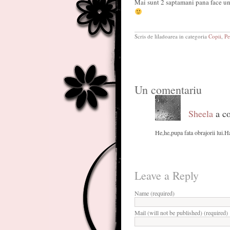
Mai sunt 2 saptamani pana face un 
Scris de liladoarea in categoria
Copii
,
Pe
Un comentariu
Sheela
a co
He,he,pupa fata obrajorii lui.H
Leave a Reply
Name (required)
Mail (will not be published) (required)