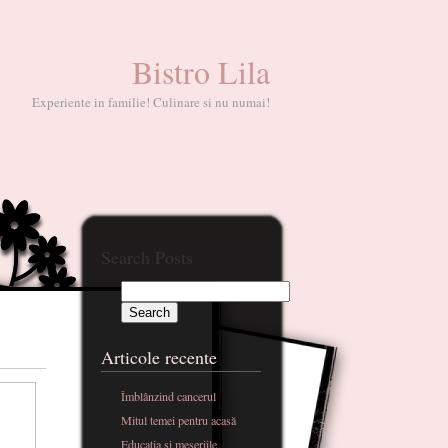
Bistro Lila
Experiente in familie! Culinare si nu numai!
Search Posts
Articole recente
Îmblânzind cancerul
Mitul temei pentru acasă
Educatia si meseriile