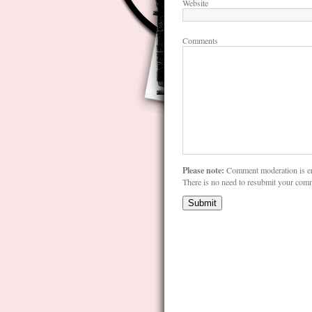
Website
Comments
Please note:
Comment moderation is e
There is no need to resubmit your com