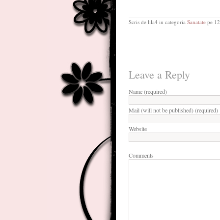
Scris de lila4 in categoria
Sanatate
pe 12
Leave a Reply
Name (required)
Mail (will not be published) (required)
Website
Comments