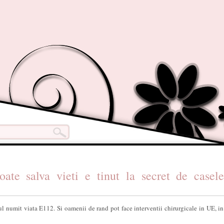
ate salva vieti e tinut la secret de casel
l numit viata E112. Si oamenii de rand pot face interventii chirurgicale in UE, in