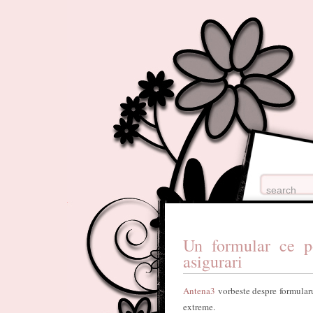
Un formular ce po
asigurari
Antena3
vorbeste despre formularu
extreme.