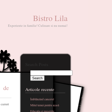
Bistro Lila
Experiente in familie! Culinare si nu numai!
Search Posts
e de
Articole recente
Îmblânzind cancerul
 cazuri
Mitul temei pentru acasă
Educatia si meseriile