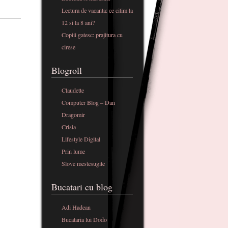
Lectura de vacanta: ce citim la
12 si la 8 ani?
Copiii gatesc: prajitura cu
cirese
Blogroll
Claudette
Computer Blog – Dan
Dragomir
Crisia
Lifestyle Digital
Prin lume
Slove mestesugite
Bucatari cu blog
Adi Hadean
Bucataria lui Dodo