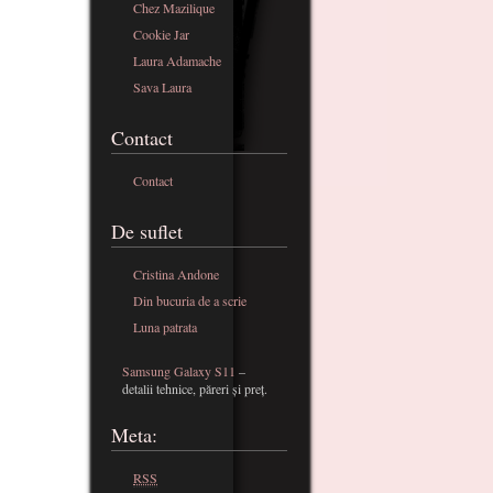
Chez Mazilique
Cookie Jar
Laura Adamache
Sava Laura
Contact
Contact
De suflet
Cristina Andone
Din bucuria de a scrie
Luna patrata
Samsung Galaxy S11
–
detalii tehnice, păreri și preț.
Meta:
RSS