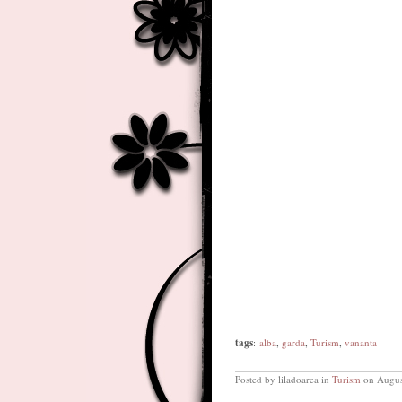
tags
:
alba
,
garda
,
Turism
,
vananta
Posted by liladoarea in
Turism
on Augus