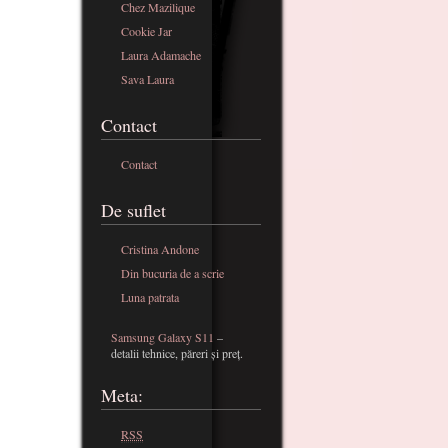
Chez Mazilique
Cookie Jar
Laura Adamache
Sava Laura
Contact
Contact
De suflet
Cristina Andone
Din bucuria de a scrie
Luna patrata
Samsung Galaxy S11
–
detalii tehnice, păreri și preț.
Meta:
RSS