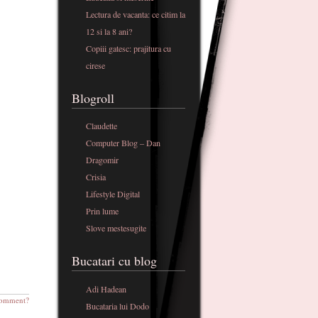
Lectura de vacanta: ce citim la
12 si la 8 ani?
Copiii gatesc: prajitura cu
cirese
Blogroll
Claudette
Computer Blog – Dan
Dragomir
Crisia
Lifestyle Digital
Prin lume
Slove mestesugite
Bucatari cu blog
Adi Hadean
omment?
Bucataria lui Dodo