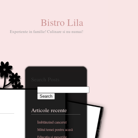
Bistro Lila
Experiente in familie! Culinare si nu numai!
Search Posts
Articole recente
Îmblânzind cancerul
Mitul temei pentru acasă
Educatia si meseriile