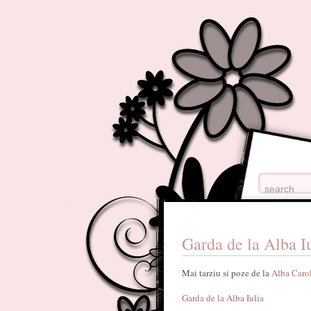
Garda de la Alba I
Mai tarziu si poze de la
Alba Caro
Garda de la Alba Iulia