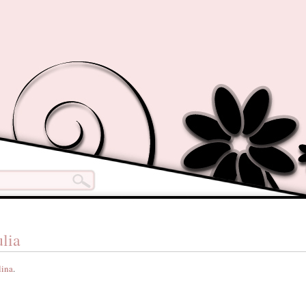
ulia
lina
.