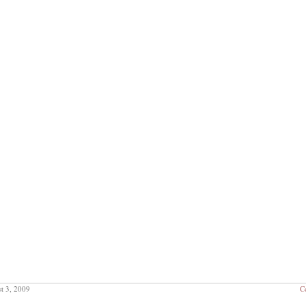
t 3, 2009
C