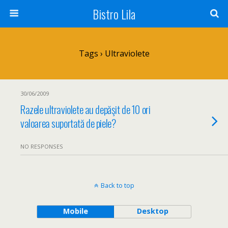
Bistro Lila
Tags › Ultraviolete
30/06/2009
Razele ultraviolete au depăşit de 10 ori
valoarea suportată de piele?
NO RESPONSES
Back to top
Mobile
Desktop