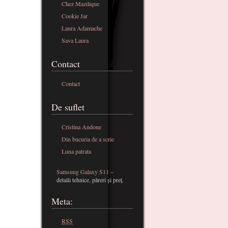
Chez Mazilique
Cookie Jar
Laura Adamache
Sava Laura
Contact
Contact
De suflet
Cristina Andone
Din bucuria de a scrie
Luna patrata
Samsung Galaxy S11
–
detalii tehnice, păreri și preț.
Meta:
RSS