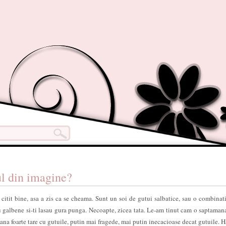
ul din imagine?
itit bine, asa a zis ca se cheama. Sunt un soi de gutui salbatice, sau o combinati
au galbene si-ti lasau gura punga. Necoapte, zicea tata. Le-am tinut cam o saptamana
a foarte tare cu gutuile, putin mai fragede, mai putin inecacioase decat gutuile. H