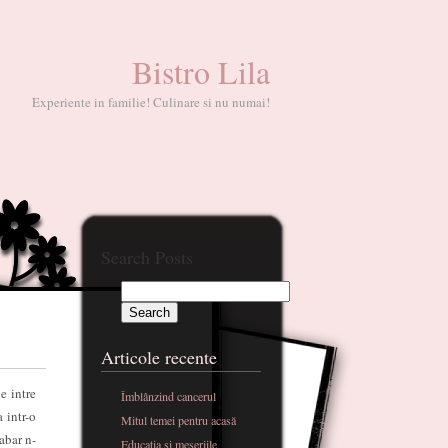
Bistro Lila
Experiente in familie! Culinare si nu numai!
Search Posts
Articole recente
e intre
Îmblânzind cancerul
 intr-o
Mitul temei pentru acasă
abar n-
Educatia si meseriile