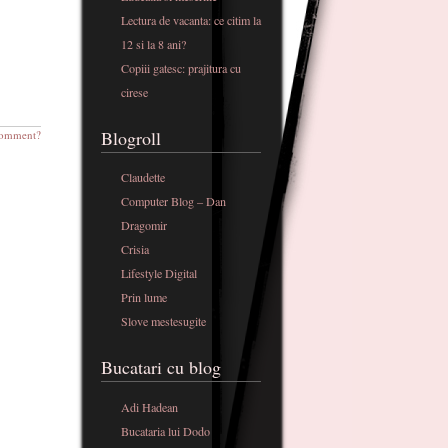
Lectura de vacanta: ce citim la
12 si la 8 ani?
Copiii gatesc: prajitura cu
cirese
Blogroll
omment?
Claudette
Computer Blog – Dan
Dragomir
Crisia
Lifestyle Digital
Prin lume
Slove mestesugite
Bucatari cu blog
Adi Hadean
Bucataria lui Dodo