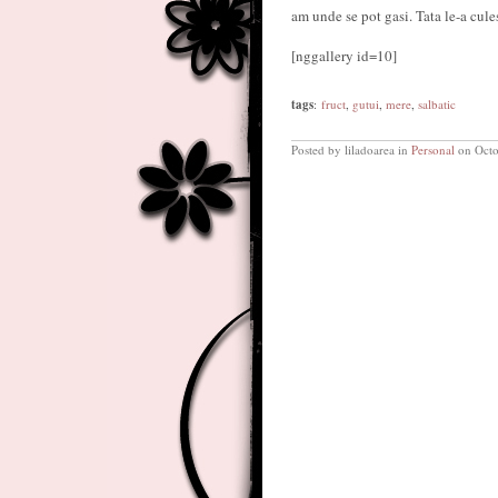
am unde se pot gasi. Tata le-a cul
[nggallery id=10]
tags
:
fruct
,
gutui
,
mere
,
salbatic
Posted by liladoarea in
Personal
on Octo