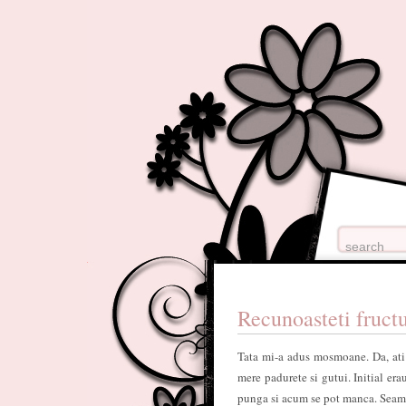
Recunoasteti fruct
Tata mi-a adus mosmoane. Da, ati c
mere padurete si gutui. Initial er
punga si acum se pot manca. Seaman