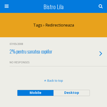
Bistro Lila
Tags › Redirectioneaza
07/05/2008
2% pentru sanatea copiilor
NO RESPONSES
Back to top
Mobile
Desktop