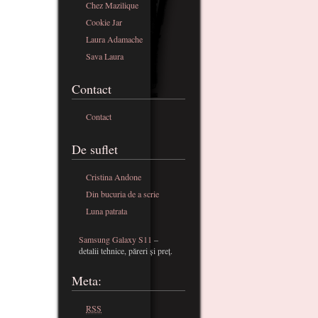
Chez Mazilique
Cookie Jar
Laura Adamache
Sava Laura
Contact
Contact
De suflet
Cristina Andone
Din bucuria de a scrie
Luna patrata
Samsung Galaxy S11
–
detalii tehnice, păreri și preț.
Meta:
RSS