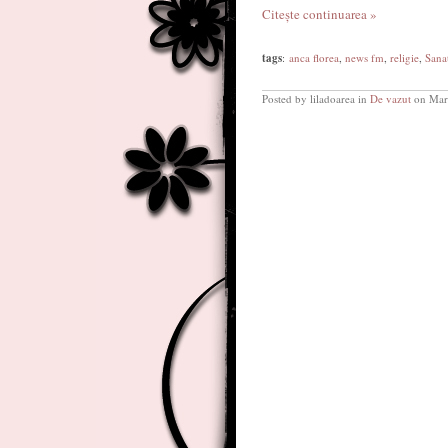
Citește continuarea »
tags
:
anca florea
,
news fm
,
religie
,
Sana
Posted by liladoarea in
De vazut
on Mar