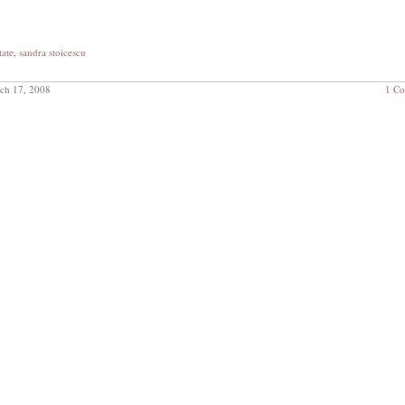
tate
,
sandra stoicescu
ch 17, 2008
1 C