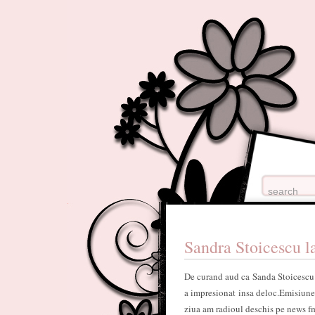
Sandra Stoicescu 
De curand aud ca Sanda Stoicescu 
a impresionat insa deloc.Emisiunea
ziua am radioul deschis pe news fm