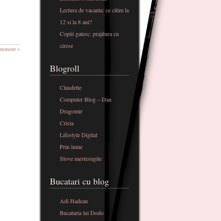
Lectura de vacanta: ce citim la
12 si la 8 ani?
Copiii gatesc: prajitura cu
cirese
omment »
Blogroll
Claudette
Computer Blog – Dan
Dragomir
Crisia
Lifestyle Digital
Prin lume
Slove mestesugite
Bucatari cu blog
Adi Hadean
Bucataria lui Dodo