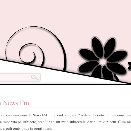
la News Fm
va avea emisiune la News FM. intersant, zic, sa o “vedem” la radio. Prima emisiun
 impartita pe subiecte, prea lunga, nu retin subiectele, dar nu mi-a placut. Cum ma
, ascult emisiunea in continuare.