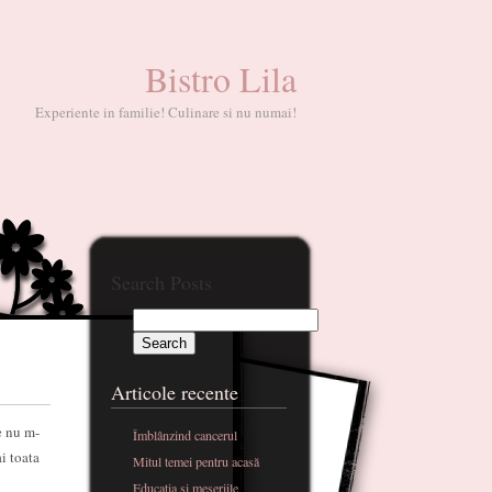
Bistro Lila
Experiente in familie! Culinare si nu numai!
Search Posts
Articole recente
e nu m-
Îmblânzind cancerul
i toata
Mitul temei pentru acasă
Educatia si meseriile